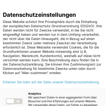
Halbjahresfinanzbericht 2022/2023
Berichtsarchiv
Datenschutzeinstellungen
Diese Website schützt Ihre Privatsphäre durch die Einhaltung
der europäischen Datenschutz-Grundverordnung (DSGVO). Ihre
Daten werden nicht für Zwecke verwendet, in die Sie nicht
eingewilligt haben und werden nur in dem Umfang verarbeitet,
Volkswirtschaftliche
der nicht über die Daten hinausgeht, die in Bezug auf einen
1)
bestimmten Zweck (oder mehrere Zwecke) der Verarbeitung
Rahmenbedingungen
erforderlich ist. Diese Webseite verwendet Cookies, die für die
Grundfunktionen unserer Website notwendig sind (z.B.
Navigation, Warenkorb, Kundenkonto), weshalb auf diese nicht
verzichtet werden kann. Eine Beschreibung dazu finden Sie in
der Datenschutzerklärung. Sie können Ihre Zustimmung(en) zur
Datenverarbeitung für bestimmte Zwecke unten oder durch
Klicken auf "Allen zustimmen" erteilen.
Im
ersten Halbjahr 2022/2023 (01.10.2022 bis 31.03.2023)
Erfahren Sie mehr auf der Seite unserer Datenschutzerklärung.
bremsten eine schwache weltweite Nachfrage, eine hohe Inflation
sowie gestiegene Zinsen die konjunkturelle Entwicklung deutlich.
Analytics
Wir speichern Daten in einer aggregierten Form über
Besucher und ihre Erfahrungen auf unserer Website.
Wirtschaftswachstum und Inflation
Wir verwenden diese Daten, um Fehler zu beseitigen