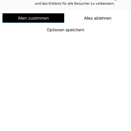
und das Erlebnis für alle Besucher zu verbessern.
Veränderung zum Vorjahr; real in %
Quellen: IHS, WIFO, IWF
Allen zustimmen
Alles ablehnen
Optionen speichern
Für den
Euroraum
verzeichneten das Institut für Höhere Studien
(IHS), das Institut für Wirtschaftsforschung (WIFO) und der
Internationale Währungsfonds (IWF) im Jahr 2022 ein
Wirtschaftswachstum von
+3,5 %
, während dieses im Jahr 2021
noch bei
+5,4 %
gelegen hatte.