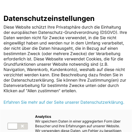
Geschäftsbericht
Berichtsarchiv
2024/25
Datenschutzeinstellungen
Sprungmarken
Springe
Springe
Springe
Wechsele
Suche
Hau
direkt
direkt
direkt
die
en
Diese Website schützt Ihre Privatsphäre durch die Einhaltung
öffnen
öff
zu
zum
zur
Sprache
der europäischen Datenschutz-Grundverordnung (DSGVO). Ihre
Daten werden nicht für Zwecke verwendet, in die Sie nicht
Hauptinhalt
Suche
zu:
Home
Konsolidierter nichtfinanzieller Bericht
eingewilligt haben und werden nur in dem Umfang verarbeitet,
Umweltinformationen
EU-Taxonomie
der nicht über die Daten hinausgeht, die in Bezug auf einen
bestimmten Zweck (oder mehrere Zwecke) der Verarbeitung
erforderlich ist. Diese Webseite verwendet Cookies, die für die
Grundfunktionen unserer Website notwendig sind (z.B.
EU-Taxonomie
Navigation, Warenkorb, Kundenkonto), weshalb auf diese nicht
verzichtet werden kann. Eine Beschreibung dazu finden Sie in
der Datenschutzerklärung. Sie können Ihre Zustimmung(en) zur
Datenverarbeitung für bestimmte Zwecke unten oder durch
Klicken auf "Allen zustimmen" erteilen.
Angaben gemäß Art. 8 der EU-Taxonomie-VO
(2020/852) und gemäß der delegierten
Erfahren Sie mehr auf der Seite unserer Datenschutzerklärung.
Verordnung (EU) 2021/2178 der Kommission
Analytics
Wir speichern Daten in einer aggregierten Form über
Eine wesentliche Zielsetzung der EU ist es, die europäische
Besucher und ihre Erfahrungen auf unserer Website.
Wirtschaft durch die Reduktion von CO
-Emissionen
Wir verwenden diese Daten, um Fehler zu beseitigen
2