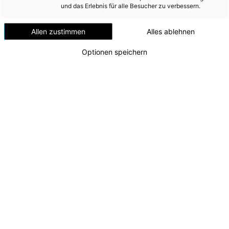
und das Erlebnis für alle Besucher zu verbessern.
klimafreundlicher zu gestalten. Dafür sind verstärkte
Investitionen in nachhaltige Wirtschaftsaktivitäten notwendig.
Die Umsetzung erfolgt im Rahmen des Aktionsplans zur
Allen zustimmen
Alles ablehnen
Finanzierung nachhaltigen Wachstums („EU Action Plan on
Optionen speichern
Sustainable Finance“), der die Förderung und Finanzierung
nachhaltiger Investitionen und Projekte unterstützt.
Die EU-Taxonomie stellt ein einheitliches, rechtsverbindliches
Klassifizierungssystem für nachhaltige ökonomische
Wirtschaftsaktivitäten dar. Auf Grundlage der zu den sechs
Umweltzielen veröffentlichten delegierten Rechtsakte
bewertet der
Energie AG-Konzern
jährlich, welche seiner
Aktivitäten als taxonomiefähig und taxonomiekonform
einzustufen sind.
Die Umsetzung des Nachweises der Taxonomiekonformität
erfolgt im
Energie AG-Konzern
durch die Fachexpert:innen in
den dezentralen Konzerngesellschaften.