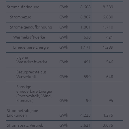
Stromaufbringung
GWh
8.608
8.389
Strombezug
GWh
6.807
6.680
Stromeigenaufbringung
GWh
1.801
1.710
Wärmekraftwerke
GWh
630
421
4
Erneuerbare Energie
GWh
1.171
1.289
Eigene
Wasserkraftwerke
GWh
491
546
-
Bezugsrechte aus
Wasserkraft
GWh
590
648
Sonstige
erneuerbare Energie
(Photovoltaik, Wind,
Biomasse)
GWh
90
95
Stromnetzabgabe
Endkunden
GWh
4.223
4.275
Stromabsatz Vertrieb
GWh
3.621
3.675