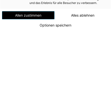
2.1 Erstmalig angewendete bzw. geänderte und von
und das Erlebnis für alle Besucher zu verbessern.
der EU übernommene Standards und Interpretationen
Allen zustimmen
Alles ablehnen
Neu anzuwendende, von der EU übernommene geänderte
Standards mit Inkrafttreten am 1.1.2022 oder später:
Optionen speichern
IFRS 3 (Amendments: Reference to the Conceptual Framework)
IAS 37 (Amendments: Onerous Contracts – Costs of Fulfilling a
Contract)
IAS 16 (Amendments: Property, Plant & Equipment: Proceeds
before Intended Use)
Annual Improvements to IFRS Standards 2018-2020 Cycle
(Amendments to IFRS 1, IFRS 9, IFRS 16 and IAS 41)
Die geänderten Standards haben keine wesentliche Auswirkung
auf den Konzernabschluss.
2.2 Nicht vorzeitig angewendete Standards und