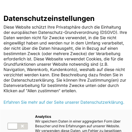
Halbjahresfinanzbericht 2022/2023
Berichtsarchiv
Datenschutzeinstellungen
Diese Website schützt Ihre Privatsphäre durch die Einhaltung
der europäischen Datenschutz-Grundverordnung (DSGVO). Ihre
Daten werden nicht für Zwecke verwendet, in die Sie nicht
eingewilligt haben und werden nur in dem Umfang verarbeitet,
2. Änderung von
der nicht über die Daten hinausgeht, die in Bezug auf einen
bestimmten Zweck (oder mehrere Zwecke) der Verarbeitung
Rechnungslegungsmethoden
erforderlich ist. Diese Webseite verwendet Cookies, die für die
Grundfunktionen unserer Website notwendig sind (z.B.
Navigation, Warenkorb, Kundenkonto), weshalb auf diese nicht
verzichtet werden kann. Eine Beschreibung dazu finden Sie in
der Datenschutzerklärung. Sie können Ihre Zustimmung(en) zur
Datenverarbeitung für bestimmte Zwecke unten oder durch
Klicken auf "Allen zustimmen" erteilen.
Index
1
2
3
4
5
6
7
Erfahren Sie mehr auf der Seite unserer Datenschutzerklärung.
8
9
10
Analytics
Wir speichern Daten in einer aggregierten Form über
Besucher und ihre Erfahrungen auf unserer Website.
Wir verwenden diese Daten, um Fehler zu beseitigen