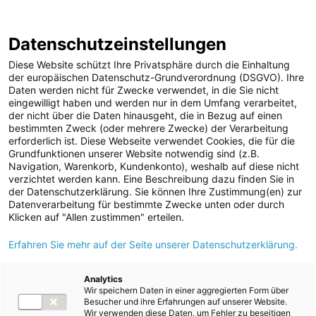
Halbjahresfinanzbericht 2022/2023
Berichtsarchiv
Datenschutzeinstellungen
Diese Website schützt Ihre Privatsphäre durch die Einhaltung
der europäischen Datenschutz-Grundverordnung (DSGVO). Ihre
Daten werden nicht für Zwecke verwendet, in die Sie nicht
eingewilligt haben und werden nur in dem Umfang verarbeitet,
der nicht über die Daten hinausgeht, die in Bezug auf einen
Ausblick
bestimmten Zweck (oder mehrere Zwecke) der Verarbeitung
erforderlich ist. Diese Webseite verwendet Cookies, die für die
Grundfunktionen unserer Website notwendig sind (z.B.
Navigation, Warenkorb, Kundenkonto), weshalb auf diese nicht
verzichtet werden kann. Eine Beschreibung dazu finden Sie in
der Datenschutzerklärung. Sie können Ihre Zustimmung(en) zur
Datenverarbeitung für bestimmte Zwecke unten oder durch
Klicken auf "Allen zustimmen" erteilen.
Hinsichtlich der
konjunkturellen Entwicklung
erwarten die
Erfahren Sie mehr auf der Seite unserer Datenschutzerklärung.
Wirtschaftsinstitute für die zweite Hälfte des laufenden
Kalenderjahres eine Rückkehr der österreichischen Volkswirtschaft
Analytics
Wir speichern Daten in einer aggregierten Form über
auf einen zwar verhaltenen, aber stabilen Wachstumspfad. IHS,
Besucher und ihre Erfahrungen auf unserer Website.
WIFO und IWF prognostizieren für das gesamte Jahr 2023 BIP-
Wir verwenden diese Daten, um Fehler zu beseitigen