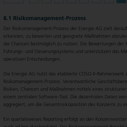
8.1 Risikomanagement-Prozess
Der Risikomanagement-Prozess der Energie AG zielt darauf 
erkennen, zu bewerten und geeignete Maßnahmen abzuleit
die Chancen bestmöglich zu nutzen. Die Bewertungen der Ris
Führungs- und Steuerungssystems und unterstützen das M
operativen Entscheidungen.
Die Energie AG nutzt das etablierte COSO-II-Rahmenwerk a
Risikomanagement-Prozess. Verantwortliche Geschäftsbereich
Risiken, Chancen und Maßnahmen mittels eines strukturiert
einem zentralen Software-Tool. Die dezentralen Daten wer
aggregiert, um die Gesamtrisikoposition des Konzerns zu er
Ein quartalsweises Reporting erfolgt an den Konzernvorstand
auch ad hoc durchgeführt. Der Risikomanagement-Bericht ist