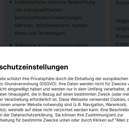
kontinuierliche intensive Beobachtung
Risike
von energiepolitischen-
|wirtschaftlichen Entwicklungen,
Mögli
Märkten, Wettbewerbern, Kunden,
langfr
Klima und Technologien
Risike
Entsch
Teilnahme an Forschungsprojekten, …
frühzeitiges und intensives Monitoring
In die
von strategischen Chancen | Risiken
schutzeinstellungen
auch E
Gover
ite schützt Ihre Privatsphäre durch die Einhaltung der europäischen
z-Grundverordnung (DSGVO). Ihre Daten werden nicht für Zwecke 
 nicht eingewilligt haben und werden nur in dem Umfang verarbeitet, d
GEOPOLITISCHE CHANCEN |
aten hinausgeht, die in Bezug auf einen bestimmten Zweck (oder me
RISIKEN
r Verarbeitung erforderlich ist. Diese Webseite verwendet Cookies, d
ionen unserer Website notwendig sind (z.B. Navigation, Warenkorb,
o), weshalb auf diese nicht verzichtet werden kann. Eine Beschrei
+|- Änderungen der geopolitischen
 in der Datenschutzerklärung. Sie können Ihre Zustimmung(en) zur
Rahmenbedingungen
beitung für bestimmte Zwecke unten oder durch Klicken auf "Allen 