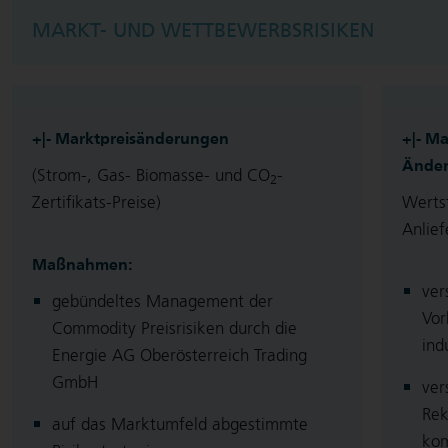
MARKT- UND WETTBEWERBSRISIKEN
+|- Marktpreisänderungen
+|- M
Änder
(Strom-, Gas- Biomasse- und CO
-
2
Zertifikats-Preise)
Werts
Anlie
Maßnahmen:
ver
gebündeltes Management der
Vor
Commodity Preisrisiken durch die
ind
Energie AG Oberösterreich Trading
GmbH
ver
Rek
auf das Marktumfeld abgestimmte
kom