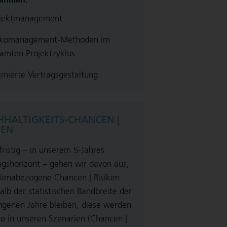
ojektmanagement
sikomanagement-Methoden im
amten Projektzyklus
imierte Vertragsgestaltung
HALTIGKEITS-CHANCEN |
KEN
fristig – in unserem 5-Jahres
ngshorizont – gehen wir davon aus,
klimabezogene Chancen | Risiken
alb der statistischen Bandbreite der
ngenen Jahre bleiben, diese werden
o in unseren Szenarien (Chancen |