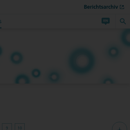
Berichtsarchiv
S
9
10