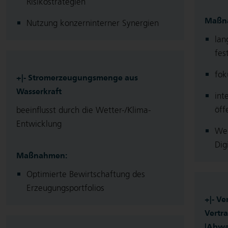
Risikostrategien
Maßn
Nutzung konzerninterner Synergien
lan
fes
fok
+|- Stromerzeugungsmenge aus
Wasserkraft
int
öff
beeinflusst durch die Wetter-/Klima-
Entwicklung
Wei
Dig
Maßnahmen:
Optimierte Bewirtschaftung des
Erzeugungsportfolios
+|- V
Vertr
|Abwa