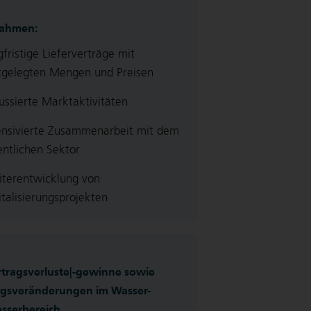
ahmen:
gfristige Lieferverträge mit
tgelegten Mengen und Preisen
ussierte Marktaktivitäten
ensivierte Zusammenarbeit mit dem
entlichen Sektor
terentwicklung von
italisierungsprojekten
ertragsverluste|-gewinne sowie
agsveränderungen im Wasser-
sserbereich