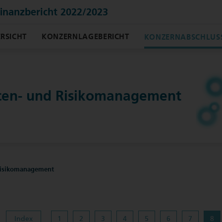
finanzbericht 2022/2023
RSICHT
KONZERNLAGEBERICHT
KONZERNABSCHLUS
cen- und Risikomanagement
Risikomanagement
Index
1
2
3
4
5
6
7
8