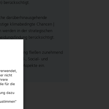
n) berücksichtigt.
che darüberhinausgehende
istige klimabedingte Chancen |
n werden in der strategischen
eidungsfindung berücksichtigt.
 Risikosteuerung fließen zunehmend
nvironmental-, Social- und
nance-(ESG)-Aspekte ein.
verwendet,
er nicht
hrere
ie für die
bung dazu
zustimmen"