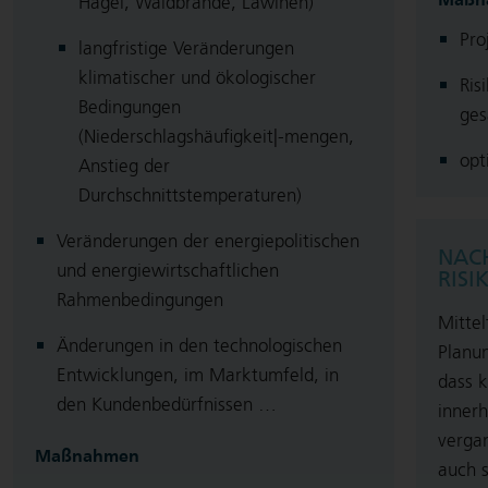
Hagel, Waldbrände, Lawinen)
Pr
langfristige Veränderungen
klimatischer und ökologischer
Ri
Bedingungen
ges
(Niederschlagshäufigkeit|-mengen,
opt
Anstieg der
Durchschnittstemperaturen)
Veränderungen der energiepolitischen
NACH
und energiewirtschaftlichen
RISI
Rahmenbedingungen
Mittel
Änderungen in den technologischen
Planu
Entwicklungen, im Marktumfeld, in
dass 
den Kundenbedürfnissen …
innerh
verga
Maßnahmen
auch s