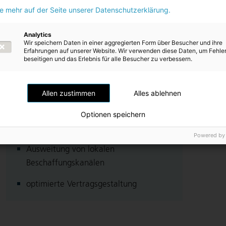
Maßnahmen:
ie mehr auf der Seite unserer Datenschutzerklärung.
frühzeitiges und intensives Monitoring
Analytics
von geopolitischen Chancen | Risiken
Wir speichern Daten in einer aggregierten Form über Besucher und ihre
Erfahrungen auf unserer Website. Wir verwenden diese Daten, um Fehle
Diversifizierung von Lieferanten und
beseitigen und das Erlebnis für alle Besucher zu verbessern.
Lieferrouten
Intensivierung der direkten
Allen zustimmen
Alles ablehnen
Zusammenarbeit mit Lieferanten
Optionen speichern
Erhöhung der Lagerbestände
Powered by
Ausweitung von lokalen
Beschaffungskanälen
optimierte Vertragsgestaltung