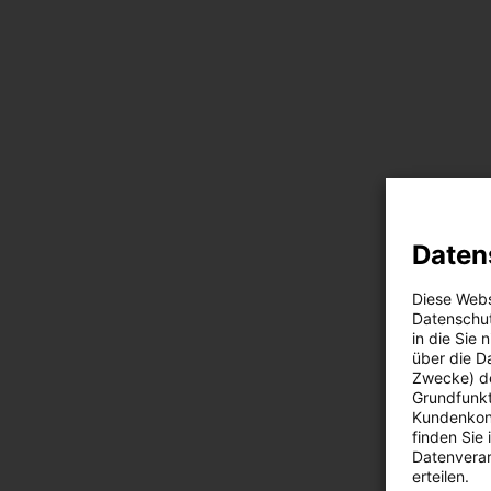
Daten
Diese Webs
Datenschut
in die Sie
über die D
Zwecke) de
Grundfunkt
Kundenkont
finden Sie
Datenverar
erteilen.