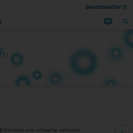
Berichtsarchiv
S
1)
n
)
bremsten eine schwache weltweite