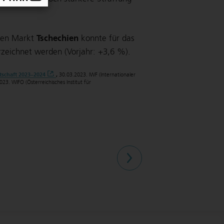
Tschechien
nten Markt
konnte für das
zeichnet werden (Vorjahr:
+3,6 %
).
tschaft 2023–2024
,
30.03.2023. IWF (Internationaler
23. WIFO (Österreichisches Institut für