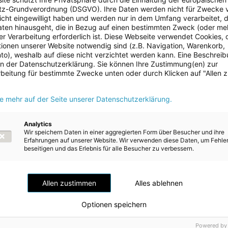
z-Grundverordnung (DSGVO). Ihre Daten werden nicht für Zwecke 
 nicht eingewilligt haben und werden nur in dem Umfang verarbeitet, d
aten hinausgeht, die in Bezug auf einen bestimmten Zweck (oder me
r Verarbeitung erforderlich ist. Diese Webseite verwendet Cookies, d
ionen unserer Website notwendig sind (z.B. Navigation, Warenkorb,
o), weshalb auf diese nicht verzichtet werden kann. Eine Beschrei
Euroraum
Für den
verzeichneten das Institut für Höhere Stu
 in der Datenschutzerklärung. Sie können Ihre Zustimmung(en) zur
beitung für bestimmte Zwecke unten oder durch Klicken auf "Allen 
Wirtschaftsforschung (WIFO) und der Internationale Währu
Wirtschaftswachstum von
+3,5 %
, während dieses im Jah
ie mehr auf der Seite unserer Datenschutzerklärung.
Österreich
Die Wirtschaftsleistung in
stagnierte zwar in d
Analytics
insbesondere von der durch die Energiepreise getriebenen I
Wir speichern Daten in einer aggregierten Form über Besucher und ihre
Erfahrungen auf unserer Website. Wir verwenden diese Daten, um Fehle
Unsicherheit und der schwachen internationalen Nachfrage
beseitigen und das Erlebnis für alle Besucher zu verbessern.
ergab sich dennoch ein hohes Bruttoinlandsprodukt-(BIP-)
(Vorjahr:
+4,6 %
). Die Inflationsrate betrug
+8,6 %
(Vorjah
Allen zustimmen
Alles ablehnen
Rückgang im ersten Quartal 2023 und einer erwarteten Stag
Wirtschaftsentwicklung ab der Mitte des Kalenderjahres 20
Optionen speichern
Wachstumskurs zurückkehren und sich die Inflationsrate sc
Abwärtsrisiko geht dabei von einer hartnäckigen Inflation a
Powered by