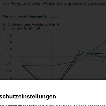
Nachfrage, eine hohe Inflation sowie gestiegene Zinsen die
Wirtschaftswachstum und Inflation
Veränderung zum Vorjahr; real in %
Quellen: IHS, WIFO, IWF
schutzeinstellungen
ite schützt Ihre Privatsphäre durch die Einhaltung der europäischen