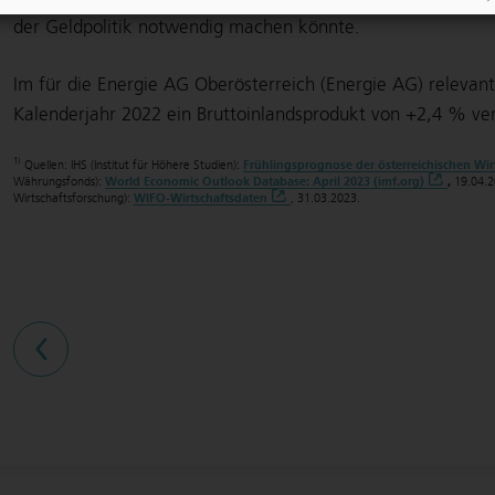
der Geldpolitik notwendig machen könnte.
Im für die Energie AG Oberösterreich (Energie AG) releva
Kalenderjahr 2022 ein Bruttoinlandsprodukt von
+2,4 %
ver
1)
Quellen: IHS (Institut für Höhere Studien):
Frühlingsprognose der österreichischen Wir
Währungsfonds):
World Economic Outlook Database: April 2023 (imf.org)
,
19.04.20
Wirtschaftsforschung):
WIFO-Wirtschaftsdaten
, 31.03.2023.