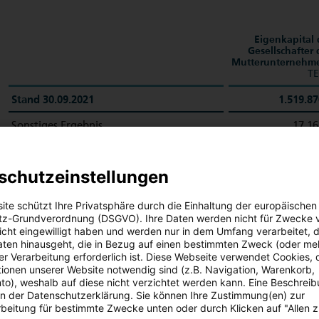
Eigenkapital 
Gesellschafter 
Mutterunternehm
T
Stand 30.09.2021
1.519.87
Sonstiges Ergebnis
17.16
Konzernergebnis
133.99
schutzeinstellungen
Gesamtergebnis
151.16
Dividendenausschüttung
-66.48
ite schützt Ihre Privatsphäre durch die Einhaltung der europäischen
z-Grundverordnung (DSGVO). Ihre Daten werden nicht für Zwecke 
Änderung Konsolidierungskreis
-8
 nicht eingewilligt haben und werden nur in dem Umfang verarbeitet, d
aten hinausgeht, die in Bezug auf einen bestimmten Zweck (oder me
Eigene Anteile
-1
r Verarbeitung erforderlich ist. Diese Webseite verwendet Cookies, d
ionen unserer Website notwendig sind (z.B. Navigation, Warenkorb,
Transaktionen mit Anteilseignern
-66.59
o), weshalb auf diese nicht verzichtet werden kann. Eine Beschrei
 in der Datenschutzerklärung. Sie können Ihre Zustimmung(en) zur
Stand 31.03.2022
1.604.44
beitung für bestimmte Zwecke unten oder durch Klicken auf "Allen 