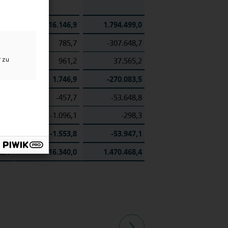
2,1
16.146,9
1.794.499,0
4,4
785,7
-307.648,7
r zu
4,0
961,2
37.565,2
0,4
1.746,9
-270.083,5
1,1
-457,7
-53.648,8
7,8
-1.096,1
-298,3
3,3
-1.553,8
-53.947,1
8,4
16.340,0
1.470.468,4