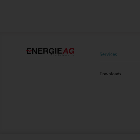
9.
Beziehungen zu
nahestehenden Unternehmen
und Personen
10.
Sonstige Angaben
Services
Downloads