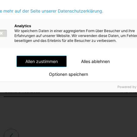
ie mehr auf der Seite unserer Datenschutzerklärung.
Stand 30.09.2022
1.778.35
Sonstiges Ergebnis
-308.43
Analytics
Wir speichern Daten in einer aggregierten Form über Besucher und ihre
Erfahrungen auf unserer Website. Wir verwenden diese Daten, um Fehle
Konzernergebnis
36.60
beseitigen und das Erlebnis für alle Besucher zu verbessern.
Gesamtergebnis
-271.83
Dividendenausschüttung
-53.19
Allen zustimmen
Alles ablehnen
Änderung Konsolidierungskreis
79
Optionen speichern
Transaktionen mit Anteilseignern
-52.39
Powered by
Stand 31.03.2023
1.454.12