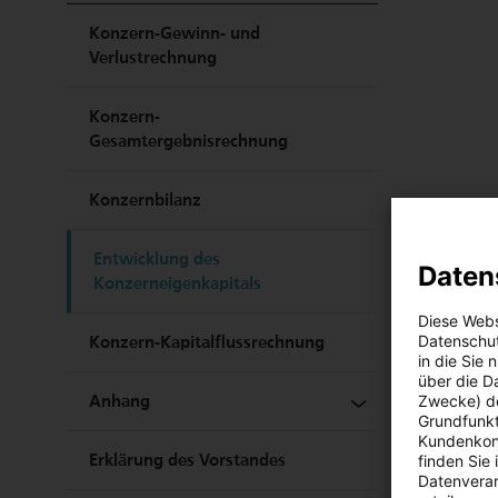
Konzern-Gewinn- und
Verlustrechnung
Konzern-
Gesamtergebnisrechnung
Konzernbilanz
Entwicklung des
Daten
Konzerneigenkapitals
Diese Webs
Datenschut
Konzern-Kapitalflussrechnung
in die Sie
über die D
Anhang
Zwecke) de
Grundfunkt
Kundenkont
Erklärung des Vorstandes
1.
Allgemeine Angaben
finden Sie
Datenverar