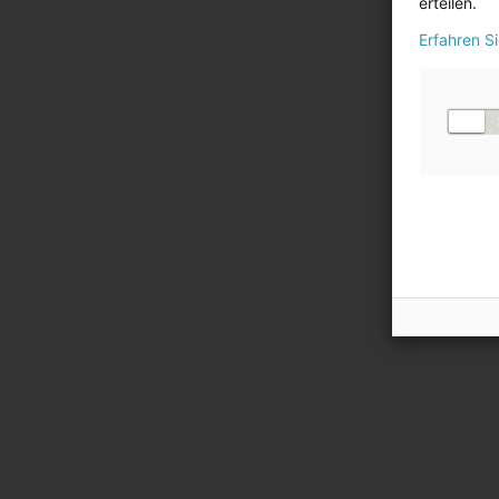
erteilen.
2.
Änderung von
Erfahren S
Rechnungslegungsmethoden
3.
Konsolidierungskreis
4.
Bilanzierungs- und
Bewertungsmethoden
5.
Umsatzerlöse
6.
Segmentberichterstattung
7.
Finanzinstrumente
8.
Chancen- und
Risikomanagement