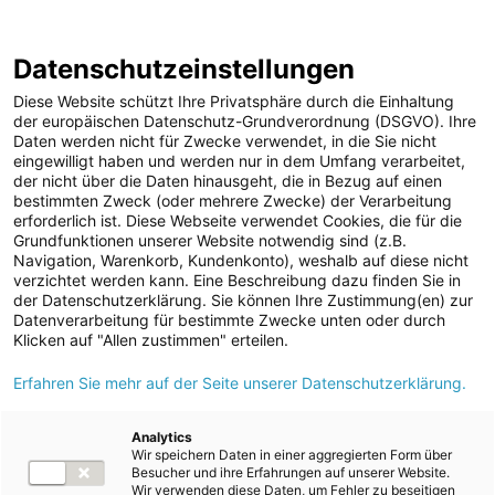
Halbjahresfinanzbericht 2022/2023
Berichtsarchiv
Datenschutzeinstellungen
Diese Website schützt Ihre Privatsphäre durch die Einhaltung
der europäischen Datenschutz-Grundverordnung (DSGVO). Ihre
Daten werden nicht für Zwecke verwendet, in die Sie nicht
eingewilligt haben und werden nur in dem Umfang verarbeitet,
der nicht über die Daten hinausgeht, die in Bezug auf einen
10. Sonstige Angaben
bestimmten Zweck (oder mehrere Zwecke) der Verarbeitung
erforderlich ist. Diese Webseite verwendet Cookies, die für die
Grundfunktionen unserer Website notwendig sind (z.B.
Navigation, Warenkorb, Kundenkonto), weshalb auf diese nicht
verzichtet werden kann. Eine Beschreibung dazu finden Sie in
der Datenschutzerklärung. Sie können Ihre Zustimmung(en) zur
Datenverarbeitung für bestimmte Zwecke unten oder durch
Klicken auf "Allen zustimmen" erteilen.
Index
1
2
3
4
5
6
7
Erfahren Sie mehr auf der Seite unserer Datenschutzerklärung.
8
9
10
Analytics
Wir speichern Daten in einer aggregierten Form über
Besucher und ihre Erfahrungen auf unserer Website.
Wir verwenden diese Daten, um Fehler zu beseitigen