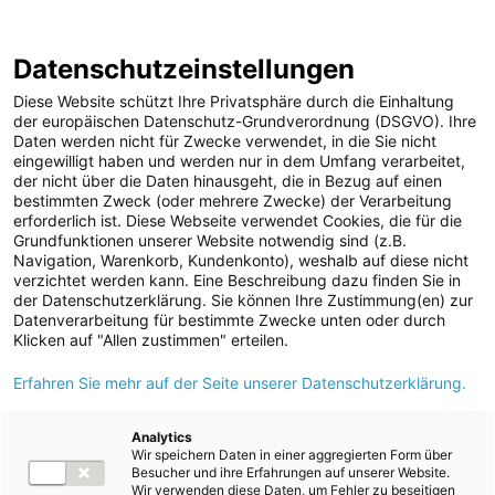
Halbjahresfinanzbericht 2022/2023
Berichtsarchiv
Datenschutzeinstellungen
Diese Website schützt Ihre Privatsphäre durch die Einhaltung
der europäischen Datenschutz-Grundverordnung (DSGVO). Ihre
Daten werden nicht für Zwecke verwendet, in die Sie nicht
eingewilligt haben und werden nur in dem Umfang verarbeitet,
Vermögens-, Finanz- und
der nicht über die Daten hinausgeht, die in Bezug auf einen
1)
bestimmten Zweck (oder mehrere Zwecke) der Verarbeitung
Ertragslage
erforderlich ist. Diese Webseite verwendet Cookies, die für die
Grundfunktionen unserer Website notwendig sind (z.B.
Navigation, Warenkorb, Kundenkonto), weshalb auf diese nicht
verzichtet werden kann. Eine Beschreibung dazu finden Sie in
der Datenschutzerklärung. Sie können Ihre Zustimmung(en) zur
Datenverarbeitung für bestimmte Zwecke unten oder durch
Klicken auf "Allen zustimmen" erteilen.
Erfahren Sie mehr auf der Seite unserer Datenschutzerklärung.
Download
Analytics
Konzernübersicht
Wir speichern Daten in einer aggregierten Form über
Besucher und ihre Erfahrungen auf unserer Website.
1. HJ
1. HJ
Wir verwenden diese Daten, um Fehler zu beseitigen
Einheit
2022/2023
2021/2022
Ent