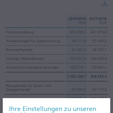
2018/2019
2017/2018
TEUR
TEUR
Fremdstrombezug
535.659,2
407.476,6
Aufwendungen für Systemnutzung
94.717,8
92.639,5
Brennstoffeinsatz
41.451,2
28.787,7
Sonstiger Materialeinsatz
355.021,4
334.929,4
Aufwand für bezogene Leistungen
138.279,1
129.842,2
1.165.128,7
993.675,4
Bezugskosten für Strom- und
Gaseigenhandel
-97.992,0
-93.177,6
1.067.136,7
900.497,8
Ihre Ein­stell­ungen zu unseren