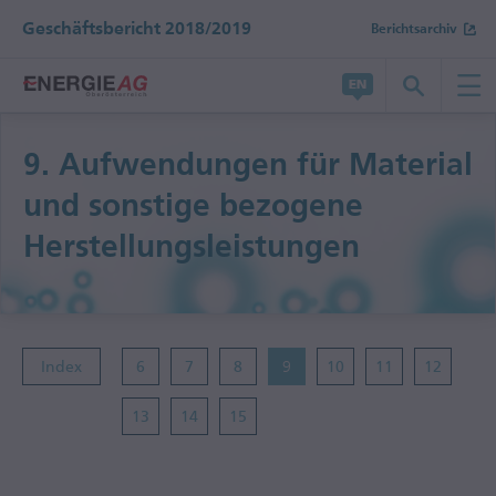
Geschäftsbericht 2018/2019
Berichtsarchiv
Bericht wechseln
9.
Aufwendungen für Material
Geschäftsbericht 2017/2018
und sonstige bezogene
Herstellungs­leistungen
Halbjahresfinanzbericht 2018/2019
Index
6
7
8
9
10
11
12
13
14
15