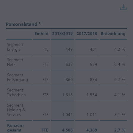
1)
Personalstand
Einheit
2018/2019
2017/2018
Entwicklung
Segment
Energie
FTE
449
431
4,2 %
Segment
Netz
FTE
537
539
-0,4 %
Segment
Entsorgung
FTE
860
854
0,7 %
Segment
Tschechien
FTE
1.618
1.554
4,1 %
Segment
Holding &
Services
FTE
1.042
1.011
3,1 %
Konzern
gesamt
FTE
4.506
4.389
2,7 %