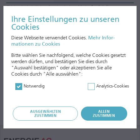
1)
Jahresdurchschnitt der voll- und quotenkonsolidierten Gesellschaften
Ihre Ein­stell­ungen zu unseren
Cookies
Für weiterführende Informationen zur Personalstruktur siehe
NFI-
Bericht
.
Diese Webseite verwendet Cookies.
Mehr In­for­
mationen zu Cookies
Bitte wählen Sie nachfolgend, welche Cookies gesetzt
werden dürfen, und be­stätigen Sie dies durch
"Auswahl bestätigen" oder akzep­tieren Sie alle
Cookies durch "Alle auswählen":
Notwendig
Analytics-Cookies
AUSGEWÄHLTEN
ALLEN
ZUSTIMMEN
ZUSTIMMEN