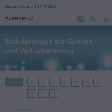
Geschäftsbericht 2017/2018
Erläuterungen zur Gewinn-
und Verlustrechnung
Index
6
7
8
9
10
11
12
13
14
15
6.
Umsatzerlöse