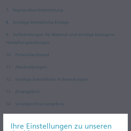
7.
Segmentberichterstattung
8.
Sonstige betriebliche Erträge
9.
Aufwendungen für Material und sonstige bezogene
Herstellungsleistungen
10.
Personalaufwand
11.
Abschreibungen
12.
Sonstige betriebliche Aufwendungen
13.
Zinsergebnis
14.
Sonstiges Finanzergebnis
15.
Steuern vom Einkommen
Ihre Ein­stell­ungen zu unseren