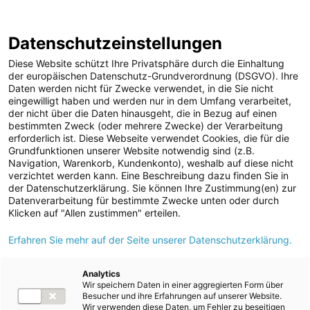
Geschäftsbericht 2021/2022
Berichtsarchiv
Datenschutzeinstellungen
Diese Website schützt Ihre Privatsphäre durch die Einhaltung
der europäischen Datenschutz-Grundverordnung (DSGVO). Ihre
Daten werden nicht für Zwecke verwendet, in die Sie nicht
eingewilligt haben und werden nur in dem Umfang verarbeitet,
der nicht über die Daten hinausgeht, die in Bezug auf einen
11. Abschreibungen
bestimmten Zweck (oder mehrere Zwecke) der Verarbeitung
erforderlich ist. Diese Webseite verwendet Cookies, die für die
Grundfunktionen unserer Website notwendig sind (z.B.
Navigation, Warenkorb, Kundenkonto), weshalb auf diese nicht
verzichtet werden kann. Eine Beschreibung dazu finden Sie in
der Datenschutzerklärung. Sie können Ihre Zustimmung(en) zur
Datenverarbeitung für bestimmte Zwecke unten oder durch
Klicken auf "Allen zustimmen" erteilen.
Index
6
7
8
9
10
11
12
Erfahren Sie mehr auf der Seite unserer Datenschutzerklärung.
13
14
15
Analytics
Wir speichern Daten in einer aggregierten Form über
Besucher und ihre Erfahrungen auf unserer Website.
Wir verwenden diese Daten, um Fehler zu beseitigen