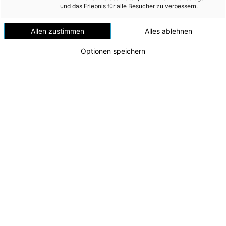
und das Erlebnis für alle Besucher zu verbessern.
Download
Allen zustimmen
Alles ablehnen
2021/2022
2020/2021
Optionen speichern
TEUR
TEUR
Planmäßige Abschreibungen
164.603,5
163.702,8
Wertminderungen
993,9
723,0
165.597,4
164.425,8