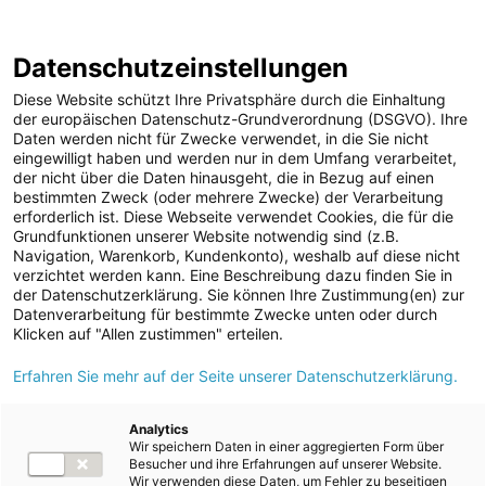
Geschäftsbericht 2021/2022
Berichtsarchiv
Datenschutzeinstellungen
Diese Website schützt Ihre Privatsphäre durch die Einhaltung
der europäischen Datenschutz-Grundverordnung (DSGVO). Ihre
Daten werden nicht für Zwecke verwendet, in die Sie nicht
eingewilligt haben und werden nur in dem Umfang verarbeitet,
Qualitäts-, Sicherheits- und
der nicht über die Daten hinausgeht, die in Bezug auf einen
bestimmten Zweck (oder mehrere Zwecke) der Verarbeitung
Umwelt­management
erforderlich ist. Diese Webseite verwendet Cookies, die für die
Grundfunktionen unserer Website notwendig sind (z.B.
Navigation, Warenkorb, Kundenkonto), weshalb auf diese nicht
verzichtet werden kann. Eine Beschreibung dazu finden Sie in
der Datenschutzerklärung. Sie können Ihre Zustimmung(en) zur
Datenverarbeitung für bestimmte Zwecke unten oder durch
Klicken auf "Allen zustimmen" erteilen.
GRI
102-11, 102-16, 103-3, 403-1, 403-8
Erfahren Sie mehr auf der Seite unserer Datenschutzerklärung.
In die Steuerungssysteme des Energie AG-Konzerns ist ein
integriertes Qualitäts-, Sicherheits- und Umweltmanagementsystem
Analytics
Wir speichern Daten in einer aggregierten Form über
(QSU) mit Fokus auf Nachhaltigkeit und größtmögliche Effizienz
Besucher und ihre Erfahrungen auf unserer Website.
Wir verwenden diese Daten, um Fehler zu beseitigen
eingebunden. Als Teil der Due-Diligence-Maßnahmen wird die