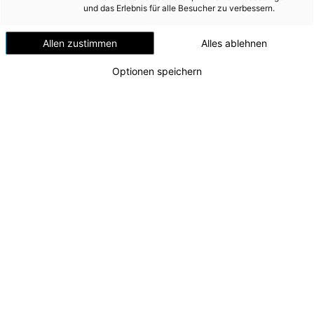
und das Erlebnis für alle Besucher zu verbessern.
Norm ISO 9001:2015 für Qualitätsmanagementsysteme
als
konzernweiter Standard angewendet, um die betrieblichen
Allen zustimmen
Alles ablehnen
Abläufe und Prozesse effizient zu gestalten, laufend zu verbessern
und transparent darzustellen.
Optionen speichern
Das Governance-Risk-Compliance-(GRC-)
Management-Tool
ist
nach der Implementierung im
Geschäftsjahr 2019/2020
nun im
geplanten Umfang in Verwendung. Die Prozesse der
Konzerngesellschaften (mit Ausnahme des Segments Tschechien)
inkl. Erfolgsfaktoren sind in diesem GRC-Management-Tool
abgebildet. Seit dem
Geschäftsjahr 2020/2021
werden sowohl die
internen als auch externen Audits mit der zugehörigen
Maßnahmenverfolgung über dieses Werkzeug bearbeitet.
Für alle im Anwendungsbereich befindlichen Konzerngesellschaften
und Holdingeinheiten ist mindestens ein:e
QSU-
Ansprechpartner:in
nominiert, die/der für die operative