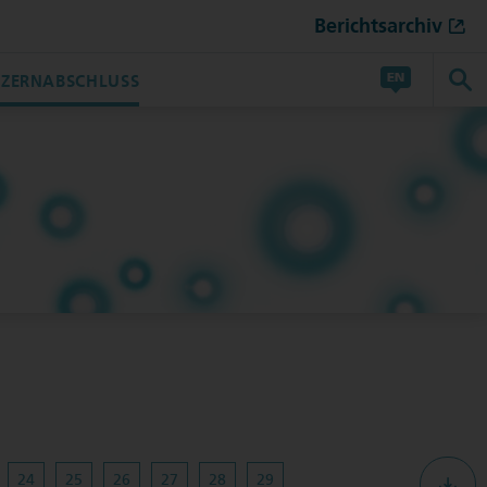
Berichtsarchiv
ZERNABSCHLUSS
24
25
26
27
28
29