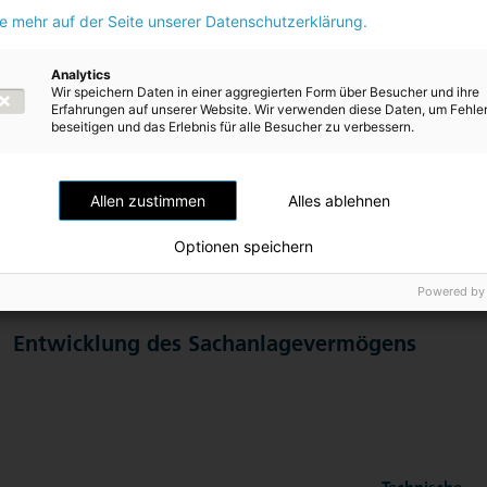
Abschreibungen
1.170,0
4.333,5
ie mehr auf der Seite unserer Datenschutzerklärung.
Wertminderung
–
7.046,0
Analytics
Wir speichern Daten in einer aggregierten Form über Besucher und ihre
Abgänge
-13,4
-4.915,0
Erfahrungen auf unserer Website. Wir verwenden diese Daten, um Fehle
beseitigen und das Erlebnis für alle Besucher zu verbessern.
30.09.2020
169.935,2
97.361,7
11.02
Allen zustimmen
Alles ablehnen
Buchwert 01.10.2019
80.903,3
26.100,3
86.18
Optionen speichern
Buchwert 30.09.2020
82.015,0
19.209,7
86.21
Powered by
Entwicklung des Sachanlagevermögens