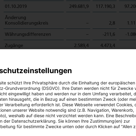
01.10.2019
249.681,9
117.190,3
97.20
Änderung
Konsolidierungskreis
–
2,8
1.11
Währungsdifferenzen
–
-211,6
-1.08
Zugänge
2.589,4
4.473,4
Abgänge
-321,1
-5.010,5
Umbuchungen
–
127,0
schutzeinstellungen
30.09.2020
251.950,2
116.571,4
97.24
ite schützt Ihre Privatsphäre durch die Einhaltung der europäischen
z-Grundverordnung (DSGVO). Ihre Daten werden nicht für Zwecke 
 nicht eingewilligt haben und werden nur in dem Umfang verarbeitet, d
aten hinausgeht, die in Bezug auf einen bestimmten Zweck (oder me
Kumulierte
r Verarbeitung erforderlich ist. Diese Webseite verwendet Cookies, d
Abschreibungen
ionen unserer Website notwendig sind (z.B. Navigation, Warenkorb,
o), weshalb auf diese nicht verzichtet werden kann. Eine Beschrei
01.10.2019
168.778,6
91.090,0
11.02
 in der Datenschutzerklärung. Sie können Ihre Zustimmung(en) zur
beitung für bestimmte Zwecke unten oder durch Klicken auf "Allen 
Währungsdifferenzen
–
-192,8