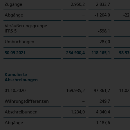
Zugänge
2.950,2
2.833,7
Abgänge
–
-1.204,0
-22
Veräußerungsgruppe
IFRS 5
–
-598,1
Umbuchungen
–
287,0
30.09.2021
254.900,4
118.165,1
98.33
Kumulierte
Abschreibungen
01.10.2020
169.935,2
97.361,7
11.02
Währungsdifferenzen
–
249,7
Abschreibungen
1.234,0
4.340,4
Abgänge
–
-1.187,6