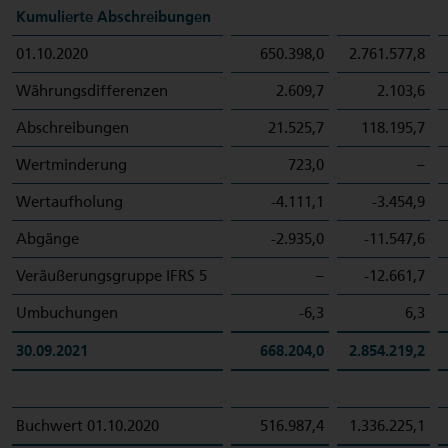
Kumulierte Abschreibungen
01.10.2020
650.398,0
2.761.577,8
Währungsdifferenzen
2.609,7
2.103,6
Abschreibungen
21.525,7
118.195,7
Wertminderung
723,0
–
Wertaufholung
-4.111,1
-3.454,9
Abgänge
-2.935,0
-11.547,6
Veräußerungsgruppe IFRS 5
–
-12.661,7
Umbuchungen
-6,3
6,3
30.09.2021
668.204,0
2.854.219,2
Buchwert 01.10.2020
516.987,4
1.336.225,1