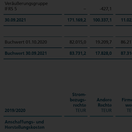
Veräußerungsgruppe
IFRS 5
–
-427,1
30.09.2021
171.169,2
100.337,1
11.02
Buchwert 01.10.2020
82.015,0
19.209,7
86.21
Buchwert 30.09.2021
83.731,2
17.828,0
87.31
Strom­
bezugs­
Andere
Firm
rechte
Rechte
we
2019/2020
TEUR
TEUR
TE
Anschaffungs- und
Herstellungskosten