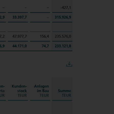
–
–
–
-427,1
2,9
33.397,7
–
315.926,9
7,2
47.977,7
156,4
235.576,0
6,9
44.171,0
74,7
233.121,8
Download
en­
Kunden­
Anlagen
rte
stock
im Bau
Summe
UR
TEUR
TEUR
TEUR