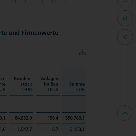
rte und Firmenwerte
Download
en­
Kunden­
Anlagen
rte
stock
im Bau
Summe
UR
TEUR
TEUR
TEUR
0,1
84.862,0
156,4
550.780,1
1,6
1.547,7
8,7
3.153,1