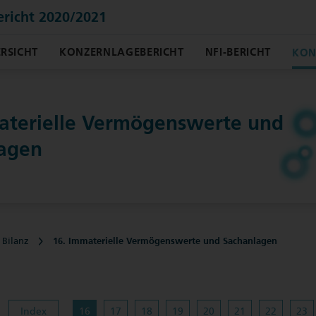
ericht 2020/2021
RSICHT
KONZERNLAGEBERICHT
NFI-BERICHT
KON
aterielle Vermögens­werte und
lagen
 Bilanz
16. Immaterielle Vermögenswerte und Sachanlagen
Index
16
17
18
19
20
21
22
23