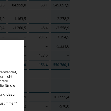
8,6
84.959,0
58,1
549.097,9
1,9
1.163,5
–
2.278,2
0,4
-1.260,5
-6,4
-2.558,9
–
–
231,7
7.294,5
–
–
–
-5.331,6
–
–
-127,0
–
0,1
84.862,0
156,4
550.780,1
verwendet,
er nicht
hrere
ie für die
bung dazu
2,9
33.103,9
–
303.995,4
zustimmen"
–
-777,2
–
-970,0