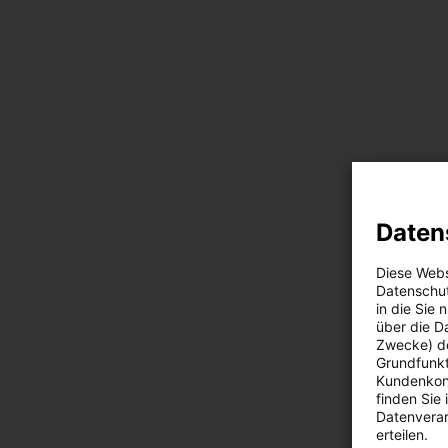
Daten
Diese Webs
Datenschut
in die Sie
über die D
Zwecke) de
Grundfunkt
Kundenkont
finden Sie
Datenverar
erteilen.