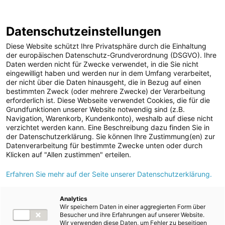
Geschäftsbericht 2020/2021
Berichtsarchiv
Datenschutzeinstellungen
Diese Website schützt Ihre Privatsphäre durch die Einhaltung
der europäischen Datenschutz-Grundverordnung (DSGVO). Ihre
Daten werden nicht für Zwecke verwendet, in die Sie nicht
eingewilligt haben und werden nur in dem Umfang verarbeitet,
der nicht über die Daten hinausgeht, die in Bezug auf einen
GRI-Inhaltsindex 2020/2021
bestimmten Zweck (oder mehrere Zwecke) der Verarbeitung
erforderlich ist. Diese Webseite verwendet Cookies, die für die
Grundfunktionen unserer Website notwendig sind (z.B.
Navigation, Warenkorb, Kundenkonto), weshalb auf diese nicht
verzichtet werden kann. Eine Beschreibung dazu finden Sie in
der Datenschutzerklärung. Sie können Ihre Zustimmung(en) zur
Datenverarbeitung für bestimmte Zwecke unten oder durch
Klicken auf "Allen zustimmen" erteilen.
Der GRI-Inhaltsindex beschreibt in Übereinstimmung mit den GRI-
Erfahren Sie mehr auf der Seite unserer Datenschutzerklärung.
Standards der „Global Reporting Initiative“ (GRI), Option „Kern“,
an welcher Stelle in dem Bericht über nichtfinanzielle
Analytics
Wir speichern Daten in einer aggregierten Form über
Informationen 2020/2021 die Standardangaben und die darüber
Besucher und ihre Erfahrungen auf unserer Website.
hinausgehenden Zusatzindikatoren zu finden sind.
Wir verwenden diese Daten, um Fehler zu beseitigen