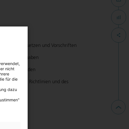
ust
altung von Gesetzen und Vorschriften
linien und Vorgaben
verwendet,
er nicht
eriellen Schäden
hrere
ie für die
inhaltung von Richtlinien und des
bung dazu
zustimmen"
ne Vorgaben