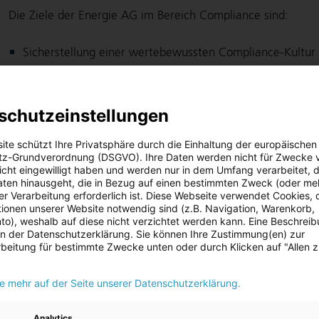
Die Ziele der Energie AG im Bereich Compliance sind:
Sicherstellung einer wertebewussten Compliance-Kultur
Vermeidung von Vermögensschäden und Reputationsverl
schutzeinstellungen
Sicherstellung eines fairen Wettbewerbs durch die Einh
Sicherstellung der Einhaltung aller konzernweiten Richt
ite schützt Ihre Privatsphäre durch die Einhaltung der europäischen
z-Grundverordnung (DSGVO). Ihre Daten werden nicht für Zwecke 
 nicht eingewilligt haben und werden nur in dem Umfang verarbeitet, d
Minimierung/Vermeidung von Haftungsrisiken und immat
aten hinausgeht, die in Bezug auf einen bestimmten Zweck (oder me
r Verarbeitung erforderlich ist. Diese Webseite verwendet Cookies, d
Sensibilisierung der Mitarbeiter der Energie AG für die E
ionen unserer Website notwendig sind (z.B. Navigation, Warenkorb,
Verhaltenskodex
o), weshalb auf diese nicht verzichtet werden kann. Eine Beschrei
 in der Datenschutzerklärung. Sie können Ihre Zustimmung(en) zur
beitung für bestimmte Zwecke unten oder durch Klicken auf "Allen 
Implementierung effektiver Präventionsmaßnahmen
Erhöhung der Rechtssicherheit
ie mehr auf der Seite unserer Datenschutzerklärung.
Vermeidung von Verstößen gegen gesetzliche und inter
Analytics