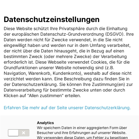
Geschäftsbericht 2020/2021
Berichtsarchiv
Datenschutzeinstellungen
Diese Website schützt Ihre Privatsphäre durch die Einhaltung
der europäischen Datenschutz-Grundverordnung (DSGVO). Ihre
Daten werden nicht für Zwecke verwendet, in die Sie nicht
eingewilligt haben und werden nur in dem Umfang verarbeitet,
der nicht über die Daten hinausgeht, die in Bezug auf einen
Wirtschaft
bestimmten Zweck (oder mehrere Zwecke) der Verarbeitung
erforderlich ist. Diese Webseite verwendet Cookies, die für die
Grundfunktionen unserer Website notwendig sind (z.B.
Navigation, Warenkorb, Kundenkonto), weshalb auf diese nicht
verzichtet werden kann. Eine Beschreibung dazu finden Sie in
der Datenschutzerklärung. Sie können Ihre Zustimmung(en) zur
Datenverarbeitung für bestimmte Zwecke unten oder durch
Klicken auf "Allen zustimmen" erteilen.
GRI
103-1, 103-2, 103-3, 201-1
Erfahren Sie mehr auf der Seite unserer Datenschutzerklärung.
(Konzernlagebericht, Konzernabschluss),
203-2, EU DMA (vormals EU8)
Analytics
Wir speichern Daten in einer aggregierten Form über
Die wirtschaftlichen Ziele der Energie AG sind:
Besucher und ihre Erfahrungen auf unserer Website.
Wir verwenden diese Daten, um Fehler zu beseitigen