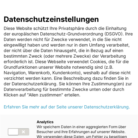
Geschäftsbericht 2020/2021
Berichtsarchiv
Datenschutzeinstellungen
Diese Website schützt Ihre Privatsphäre durch die Einhaltung
der europäischen Datenschutz-Grundverordnung (DSGVO). Ihre
Daten werden nicht für Zwecke verwendet, in die Sie nicht
eingewilligt haben und werden nur in dem Umfang verarbeitet,
der nicht über die Daten hinausgeht, die in Bezug auf einen
Über diesen Bericht
bestimmten Zweck (oder mehrere Zwecke) der Verarbeitung
erforderlich ist. Diese Webseite verwendet Cookies, die für die
Grundfunktionen unserer Website notwendig sind (z.B.
Navigation, Warenkorb, Kundenkonto), weshalb auf diese nicht
verzichtet werden kann. Eine Beschreibung dazu finden Sie in
der Datenschutzerklärung. Sie können Ihre Zustimmung(en) zur
Datenverarbeitung für bestimmte Zwecke unten oder durch
Klicken auf "Allen zustimmen" erteilen.
GRI
102-1, 102-46, 102-50, 102-51, 102-52, 102-53,
Erfahren Sie mehr auf der Seite unserer Datenschutzerklärung.
102-54
Analytics
Entsprechend der EU-Richtlinie 2014/95/EU zur Angabe
Wir speichern Daten in einer aggregierten Form über
nichtfinanzieller und die Diversität betreffender Informationen (NFI-
Besucher und ihre Erfahrungen auf unserer Website.
Wir verwenden diese Daten, um Fehler zu beseitigen