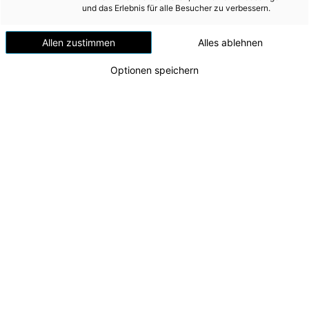
1.
Allgemeine Angaben
und das Erlebnis für alle Besucher zu verbessern.
2.
Änderung von Rechnungslegungsmethoden
Allen zustimmen
Alles ablehnen
3.
Konsolidierungskreis
Optionen speichern
4.
Konsolidierungs­methoden
5.
Bilanzierungs- und Bewertungsgrundsätze
Seitennavigation
Konzern-
1.
zur
zur
Kapitalflussrechnung
Allgemeine
vorherigen
nächsten
Angaben
Seite
Seite
Toolbar