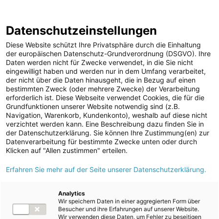
Geschäftsbericht
Berichtsarchiv
2024/25
Datenschutzeinstellungen
Sprungmarken
Springe
Springe
Springe
Wechsele
Suche
Hau
direkt
direkt
direkt
die
en
Diese Website schützt Ihre Privatsphäre durch die Einhaltung
öffnen
öff
zu
zum
zur
Sprache
der europäischen Datenschutz-Grundverordnung (DSGVO). Ihre
Daten werden nicht für Zwecke verwendet, in die Sie nicht
Hauptinhalt
Suche
zu:
Home
Konzernabschluss
Anhang
eingewilligt haben und werden nur in dem Umfang verarbeitet,
Allgemeine Erläuterungen
der nicht über die Daten hinausgeht, die in Bezug auf einen
bestimmten Zweck (oder mehrere Zwecke) der Verarbeitung
erforderlich ist. Diese Webseite verwendet Cookies, die für die
Grundfunktionen unserer Website notwendig sind (z.B.
Allgemeine Erläuterungen
Navigation, Warenkorb, Kundenkonto), weshalb auf diese nicht
verzichtet werden kann. Eine Beschreibung dazu finden Sie in
der Datenschutzerklärung. Sie können Ihre Zustimmung(en) zur
Datenverarbeitung für bestimmte Zwecke unten oder durch
Klicken auf "Allen zustimmen" erteilen.
Index
Erfahren Sie mehr auf der Seite unserer Datenschutzerklärung.
1
2
3
4
5
Analytics
Wir speichern Daten in einer aggregierten Form über
Besucher und ihre Erfahrungen auf unserer Website.
Wir verwenden diese Daten, um Fehler zu beseitigen