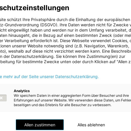
2024/25
1)
schutzeinstellungen
ale Beschaffung
Anzahl
ragte Lieferanten
2.666
ite schützt Ihre Privatsphäre durch die Einhaltung der europäischen
z-Grundverordnung (DSGVO). Ihre Daten werden nicht für Zwecke 
ale
in %
 nicht eingewilligt haben und werden nur in dem Umfang verarbeitet, d
ffung
aten hinausgeht, die in Bezug auf einen bestimmten Zweck (oder me
 Anteil in Österreich
89,5
r Verarbeitung erforderlich ist. Diese Webseite verwendet Cookies, d
e
ionen unserer Website notwendig sind (z.B. Navigation, Warenkorb,
 Anteil im restlichen Europa
10,4
o), weshalb auf diese nicht verzichtet werden kann. Eine Beschrei
 in der Datenschutzerklärung. Sie können Ihre Zustimmung(en) zur
re
0,1
beitung für bestimmte Zwecke unten oder durch Klicken auf "Allen 
Mio. EUR
ie mehr auf der Seite unserer Datenschutzerklärung.
lvolumen
461,5
Analytics
gen der österreichischen Geschäftstätigkeiten über den Zentraleinkauf
Wir speichern Daten in einer aggregierten Form über Besucher und ihre
Erfahrungen auf unserer Website. Wir verwenden diese Daten, um Fehle
beseitigen und das Erlebnis für alle Besucher zu verbessern.
Allen zustimmen
Alles ablehnen
vigation