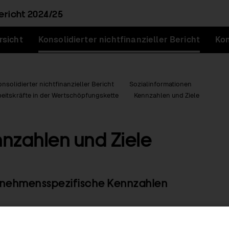
ericht
2024/25
rsicht
Konsolidierter nichtfinanzieller Bericht
Kon
onsolidierter nichtfinanzieller Bericht
Sozialinformationen
eitskräfte in der Wertschöpfungskette
Kennzahlen und Ziele
nzahlen und Ziele
n
nehmensspezifische Kennzahlen