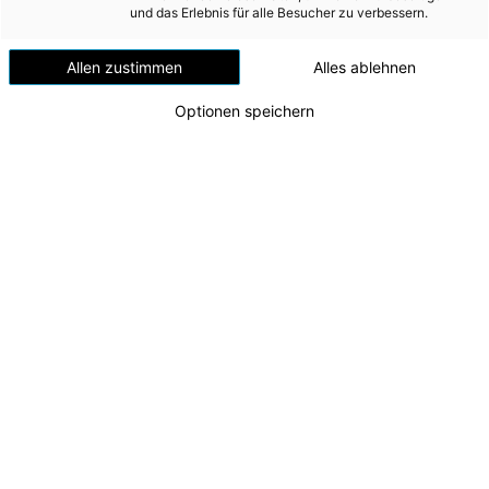
Die Energie AG verpflichtet sich zur uneingeschränkten
und das Erlebnis für alle Besucher zu verbessern.
Achtung der Menschenrechte in allen
Unternehmensbereichen und darüber hinaus in ihrem
Allen zustimmen
Alles ablehnen
Einflussbereich. Dabei steht das unternehmerische Handeln im
Einklang mit den Leitsätzen für multinationale Unternehmen
Optionen speichern
der Organisation für wirtschaftliche Zusammenarbeit und
Entwicklung (OECD), der Erklärung der Internationalen
Arbeitsorganisation (ILO) über grundlegende Prinzipien und
Rechte bei der Arbeit sowie mit den UN-Leitprinzipien für
Wirtschaft und Menschenrechte.
„Diversity, Equity & Inclusion“ (DEI)
Vielfalt, Maßnahmen gegen Gewalt und Belästigung am Arbeitsplatz,
Sichere Beschäftigung
Inhalt:
Um die im Strategie- und Organisationsprojekt „LOOP"
definierten strategischen Ambitionen zu erreichen, sind
vielfältige Perspektiven und neue Blickweisen erforderlich.
Innovative Ideen wachsen am besten in einer Kultur der