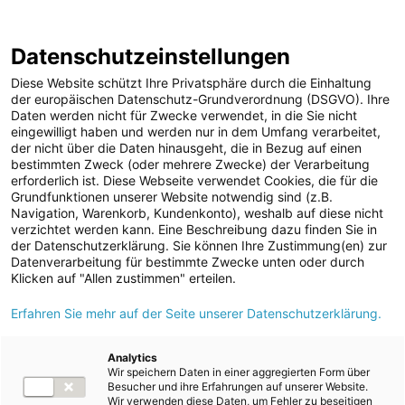
Geschäftsbericht
Berichtsarchiv
2024/25
Datenschutzeinstellungen
Sprungmarken
Springe
Springe
Springe
Wechsele
Suche
Hau
direkt
direkt
direkt
die
en
Diese Website schützt Ihre Privatsphäre durch die Einhaltung
öffnen
öff
zu
zum
zur
Sprache
der europäischen Datenschutz-Grundverordnung (DSGVO). Ihre
Daten werden nicht für Zwecke verwendet, in die Sie nicht
Hauptinhalt
Suche
zu:
Home
Konsolidierter nichtfinanzieller Bericht
eingewilligt haben und werden nur in dem Umfang verarbeitet,
Sozialinformationen
S1 Arbeitskräfte des Unternehmens
der nicht über die Daten hinausgeht, die in Bezug auf einen
Management der Auswirkungen, Risiken und Chancen
bestimmten Zweck (oder mehrere Zwecke) der Verarbeitung
erforderlich ist. Diese Webseite verwendet Cookies, die für die
Grundfunktionen unserer Website notwendig sind (z.B.
Navigation, Warenkorb, Kundenkonto), weshalb auf diese nicht
Management der Auswirkungen,
verzichtet werden kann. Eine Beschreibung dazu finden Sie in
der Datenschutzerklärung. Sie können Ihre Zustimmung(en) zur
Risiken und Chancen
Datenverarbeitung für bestimmte Zwecke unten oder durch
Klicken auf "Allen zustimmen" erteilen.
Erfahren Sie mehr auf der Seite unserer Datenschutzerklärung.
S1-1 – Konzepte im Zusammenhang mit den
Analytics
Arbeitskräften des Unternehmens
Wir speichern Daten in einer aggregierten Form über
Besucher und ihre Erfahrungen auf unserer Website.
Wir verwenden diese Daten, um Fehler zu beseitigen