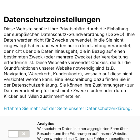
Geschäftsbericht
Berichtsarchiv
2024/25
Datenschutzeinstellungen
Sprungmarken
Springe
Springe
Springe
Wechsele
Suche
Hau
direkt
direkt
direkt
die
en
Diese Website schützt Ihre Privatsphäre durch die Einhaltung
öffnen
öff
zu
zum
zur
Sprache
der europäischen Datenschutz-Grundverordnung (DSGVO). Ihre
Daten werden nicht für Zwecke verwendet, in die Sie nicht
Hauptinhalt
Suche
zu:
Home
Konzernabschluss
Anhang
eingewilligt haben und werden nur in dem Umfang verarbeitet,
Allgemeine Erläuterungen
1. Allgemeine Angaben
der nicht über die Daten hinausgeht, die in Bezug auf einen
bestimmten Zweck (oder mehrere Zwecke) der Verarbeitung
erforderlich ist. Diese Webseite verwendet Cookies, die für die
Grundfunktionen unserer Website notwendig sind (z.B.
Index
Navigation, Warenkorb, Kundenkonto), weshalb auf diese nicht
verzichtet werden kann. Eine Beschreibung dazu finden Sie in
der Datenschutzerklärung. Sie können Ihre Zustimmung(en) zur
1
2
3
4
5
Datenverarbeitung für bestimmte Zwecke unten oder durch
Klicken auf "Allen zustimmen" erteilen.
1. Allgemeine Angaben
Erfahren Sie mehr auf der Seite unserer Datenschutzerklärung.
Analytics
Wir speichern Daten in einer aggregierten Form über
Der Energie AG Oberösterreich Konzern ist ein moderner und
Besucher und ihre Erfahrungen auf unserer Website.
leistungsfähiger Energie- und Dienstleistungskonzern in den
Wir verwenden diese Daten, um Fehler zu beseitigen