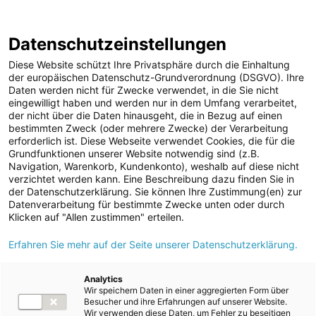
Geschäftsbericht
Berichtsarchiv
2024/25
Datenschutzeinstellungen
Sprungmarken
Springe
Springe
Springe
Wechsele
Suche
Hau
direkt
direkt
direkt
die
en
Diese Website schützt Ihre Privatsphäre durch die Einhaltung
öffnen
öff
zu
zum
zur
Sprache
der europäischen Datenschutz-Grundverordnung (DSGVO). Ihre
Daten werden nicht für Zwecke verwendet, in die Sie nicht
Hauptinhalt
Suche
zu:
Home
Konzernabschluss
Anhang
eingewilligt haben und werden nur in dem Umfang verarbeitet,
Allgemeine Erläuterungen
3. Konsolidierungskreis
der nicht über die Daten hinausgeht, die in Bezug auf einen
bestimmten Zweck (oder mehrere Zwecke) der Verarbeitung
erforderlich ist. Diese Webseite verwendet Cookies, die für die
Grundfunktionen unserer Website notwendig sind (z.B.
Index
Navigation, Warenkorb, Kundenkonto), weshalb auf diese nicht
verzichtet werden kann. Eine Beschreibung dazu finden Sie in
der Datenschutzerklärung. Sie können Ihre Zustimmung(en) zur
1
2
3
4
5
Datenverarbeitung für bestimmte Zwecke unten oder durch
Klicken auf "Allen zustimmen" erteilen.
3. Konsolidierungskreis
Erfahren Sie mehr auf der Seite unserer Datenschutzerklärung.
Analytics
Wir speichern Daten in einer aggregierten Form über
3.1
Grundsätze
Besucher und ihre Erfahrungen auf unserer Website.
Wir verwenden diese Daten, um Fehler zu beseitigen