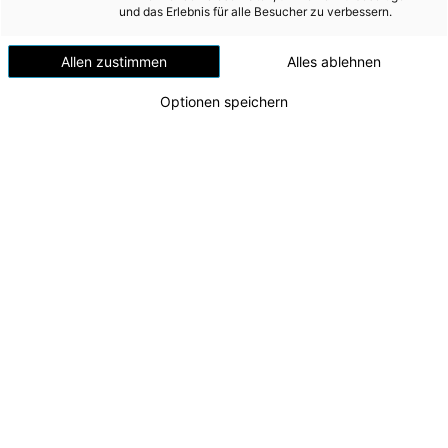
und das Erlebnis für alle Besucher zu verbessern.
Tochterunternehmen
Allen zustimmen
Alles ablehnen
Alle wesentlichen Unternehmen, die von der Energie AG
Oberösterreich direkt oder indirekt beherrscht werden
Optionen speichern
(Tochterunternehmen), werden nach IFRS 10 vollkonsolidiert in
den Konzernabschluss einbezogen. Beherrschung liegt vor,
wenn der Investor schwankenden Renditen aus dem
Engagement in dem Beteiligungsunternehmen ausgesetzt ist
bzw. Anrechte auf diese besitzt und die Fähigkeit hat, diese
Renditen mittels seiner Verfügungsgewalt über das
Beteiligungsunternehmen zu beeinflussen. Die Beherrschung
resultiert in sämtlichen Fällen aus den gehaltenen
Eigenkapitalinstrumenten (Geschäftsanteile bzw. Aktien).
Gemeinsame Vereinbarungen
IFRS 11 beschreibt die Bilanzierung durch Unternehmen, die
gemeinsam eine Vereinbarung kontrollieren. Gemeinsame
Kontrolle beinhaltet die vertraglich vereinbarte Teilung der