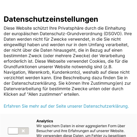
Geschäftsbericht
Berichtsarchiv
2024/25
Datenschutzeinstellungen
Sprungmarken
Springe
Springe
Springe
Wechsele
Suche
Hau
direkt
direkt
direkt
die
en
Diese Website schützt Ihre Privatsphäre durch die Einhaltung
öffnen
öff
zu
zum
zur
Sprache
der europäischen Datenschutz-Grundverordnung (DSGVO). Ihre
Daten werden nicht für Zwecke verwendet, in die Sie nicht
Hauptinhalt
Suche
zu:
Home
Konsolidierter nichtfinanzieller Bericht
eingewilligt haben und werden nur in dem Umfang verarbeitet,
der nicht über die Daten hinausgeht, die in Bezug auf einen
bestimmten Zweck (oder mehrere Zwecke) der Verarbeitung
erforderlich ist. Diese Webseite verwendet Cookies, die für die
Konsolidierter nichtfinanzieller
Grundfunktionen unserer Website notwendig sind (z.B.
Navigation, Warenkorb, Kundenkonto), weshalb auf diese nicht
Bericht 2024/25
verzichtet werden kann. Eine Beschreibung dazu finden Sie in
der Datenschutzerklärung. Sie können Ihre Zustimmung(en) zur
der Energie AG Oberösterreich
Datenverarbeitung für bestimmte Zwecke unten oder durch
Klicken auf "Allen zustimmen" erteilen.
Erfahren Sie mehr auf der Seite unserer Datenschutzerklärung.
Allgemeine Informationen
Analytics
Wir speichern Daten in einer aggregierten Form über
ESRS 2 Allgemeine Angaben
Besucher und ihre Erfahrungen auf unserer Website.
Wir verwenden diese Daten, um Fehler zu beseitigen