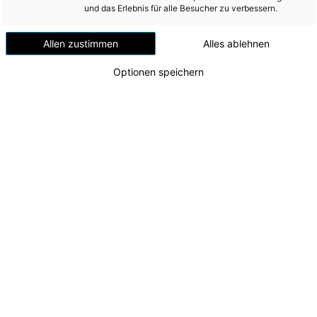
Grundlagen für die Erstellung
und das Erlebnis für alle Besucher zu verbessern.
Governance
Allen zustimmen
Alles ablehnen
Strategie
Management der Auswirkungen, Risiken und
Optionen speichern
Chancen
Umweltinformationen
EU-Taxonomie
E1 Klimawandel
Strategie
Management der Auswirkungen, Risiken und
Chancen
Kennzahlen und Ziele
E4 Biologische Vielfalt und Ökosysteme