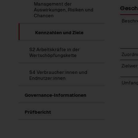
S1
Management der
Arbeitskräfte
Gesch
Auswirkungen, Risiken und
des
Unternehmens
Chancen
Beschr
Kennzahlen und Ziele
Anzeigen
S2 Arbeitskräfte in der
Geschl
des
Zuordn
Wertschöpfungskette
Führu
Untermenüs
von
Zielwer
S2
Anzeigen
S4 Verbraucher:innen und
Arbeitskräfte
des
Endnutzer:innen
in
Untermenüs
Umfang
der
von
Wertschöpfungskett
S4
Anzeigen
Governance-Informationen
Verbraucher:innen
des
und
Untermenüs
Endnutzer:innen
von
Prüfbericht
Governance-
Informationen