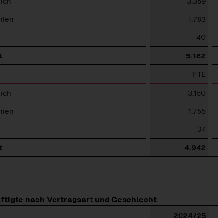
eich
3.359
hien
1.783
40
t
5.182
FTE
eich
3.150
hien
1.755
37
t
4.942
ftigte nach Vertragsart und Geschlecht
2024/25