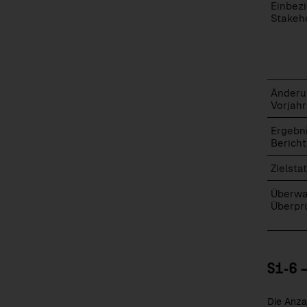
Einbez
Stakeh
Änderu
Vorjahr
Ergebn
Bericht
Zielsta
Überwa
Überpr
S1-6 
Die Anza