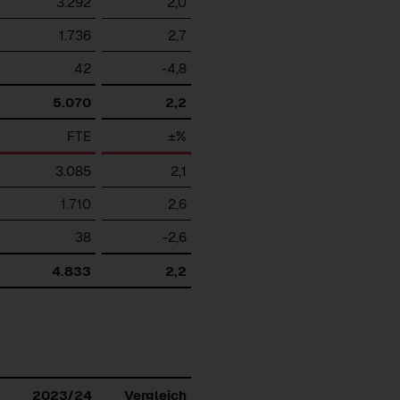
3.292
2,0
1.736
2,7
42
-4,8
5.070
2,2
FTE
±%
3.085
2,1
1.710
2,6
38
-2,6
4.833
2,2
Download
2023/24
Vergleich