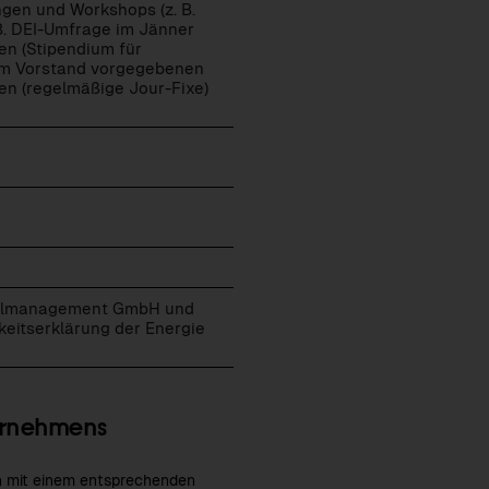
ngen und Workshops (z. B.
B. DEI-Umfrage im Jänner
n (Stipendium für
om Vorstand vorgegebenen
en (regelmäßige Jour-Fixe)
nalmanagement GmbH und
gkeitserklärung der Energie
ernehmens
en mit einem entsprechenden