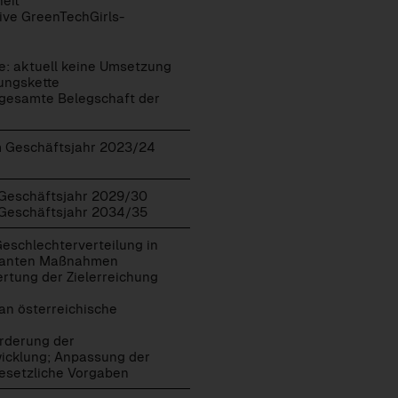
eit
tive GreenTechGirls-
e: aktuell keine Umsetzung
ungskette
 gesamte Belegschaft der
m Geschäftsjahr 2023/24
 Geschäftsjahr 2029/30
 Geschäftsjahr 2034/35
eschlechterverteilung in
planten Maßnahmen
rtung der Zielerreichung
 an österreichische
örderung der
wicklung; Anpassung der
esetzliche Vorgaben