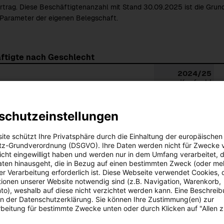
rtrag. Diese Beschäftigtenanzahl mit Stand 30.09.2025 ist die Grun
 Parameter der eigenen Belegschaft.
ftigte nach Geschlecht
2024/25
Kopfzahl
ch
3.924
schutzeinstellungen
h
1.258
ite schützt Ihre Privatsphäre durch die Einhaltung der europäischen
ge
0
z-Grundverordnung (DSGVO). Ihre Daten werden nicht für Zwecke 
 nicht eingewilligt haben und werden nur in dem Umfang verarbeitet, d
angegeben
0
aten hinausgeht, die in Bezug auf einen bestimmten Zweck (oder me
r Verarbeitung erforderlich ist. Diese Webseite verwendet Cookies, d
t
5.182
ionen unserer Website notwendig sind (z.B. Navigation, Warenkorb,
o), weshalb auf diese nicht verzichtet werden kann. Eine Beschrei
1)
FTE
 in der Datenschutzerklärung. Sie können Ihre Zustimmung(en) zur
beitung für bestimmte Zwecke unten oder durch Klicken auf "Allen 
ch
3.860