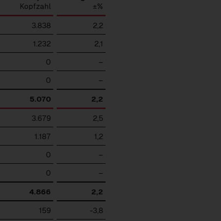
Kopfzahl
±%
3.838
2,2
1.232
2,1
0
–
0
–
5.070
2,2
3.679
2,5
1.187
1,2
0
–
0
–
4.866
2,2
159
-3,8