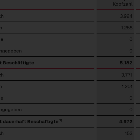
Kopfzahl
ch
3.924
h
1.258
ge
0
angegeben
0
 Beschäftigte
5.182
ch
3.771
h
1.201
ge
0
angegeben
0
1)
 dauerhaft Beschäftigte
4.972
ch
153