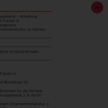
Zu
Sei
rungsebene – Anhebung
on Frauen in
ewogenere
ernehmenskultur zu stärken
ebene im Geschäftsjahr
Frauen in
d Workshops für
ßnahmen für die Vorteile
hrungsebene, z. B. durch
usiven Unternehmenskultur, z.