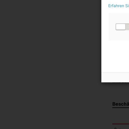
Weiblic
Erfahren S
Sonsti
Nicht 
Gesam
1)
Full-Time
Equivale
Der Pers
zusätzlic
Mitarbei
Beschä