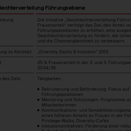
lechterverteilung Führungsebene
eibung
Die Initiative „Geschlechterverteilung Füh
Frauenanteil“ verfolgt das Ziel, den Anteil v
Führungspositionen zu erhöhen, eine ausg
Geschlechterverteilung zu fördern, die Unt
und die Chancengleichheit zu verbessern.
echterverteilung
ung zu Konzept
„Diversity, Equity & Inclusion“ (DEI)
ngsebene
t
25 % Frauenanteil in der 2. und 3. Führungs
2034/35
 des Ziels
Tätigkeiten:
e
Rekrutierung und Beförderung: Fokus auf 
Führungspositionen
Mentoring und Schulungen: Programme un
Mitarbeiterinnen
Kommunikations- und Sensibilisierungsma
eines höheren Anteils an Frauen in der Fü
Privilege-Walks, Diversity-Cafés
Inklusionsinitiativen: Förderung einer inkl