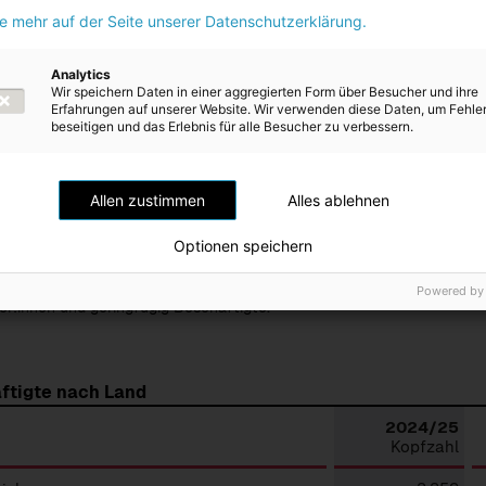
h
1.082
ie mehr auf der Seite unserer Datenschutzerklärung.
ge
0
Analytics
Wir speichern Daten in einer aggregierten Form über Besucher und ihre
angegeben
0
Erfahrungen auf unserer Website. Wir verwenden diese Daten, um Fehle
beseitigen und das Erlebnis für alle Besucher zu verbessern.
t
4.942
-Equivalent (FTE); abhängig vom geltenden Tarifvertrag für die einzelnen Mitarbeiter:inne
nts (FTE) zwischen 37,5 und 40 Wochenstunden.
Allen zustimmen
Alles ablehnen
Optionen speichern
onalstand gemäß ESRS umfasst im Unterschied zur Darstellung des 
h auch karenzierte Mitarbeiter:innen, Präsenz- und Zivildiener, unbeza
Powered by
ter:innen und geringfügig Beschäftigte.
ftigte nach Land
2024/25
Kopfzahl