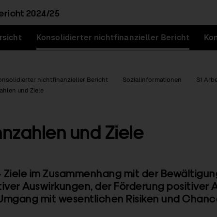
ericht
2024/25
rsicht
Konsolidierter nichtfinanzieller Bericht
Kon
onsolidierter nichtfinanzieller Bericht
Sozialinformationen
S1 Arb
ahlen und Ziele
nzahlen und Ziele
n
– Ziele im Zusammenhang mit der Bewältigun
iver Auswirkungen, der Förderung positiver
mgang mit wesentlichen Risiken und Chan