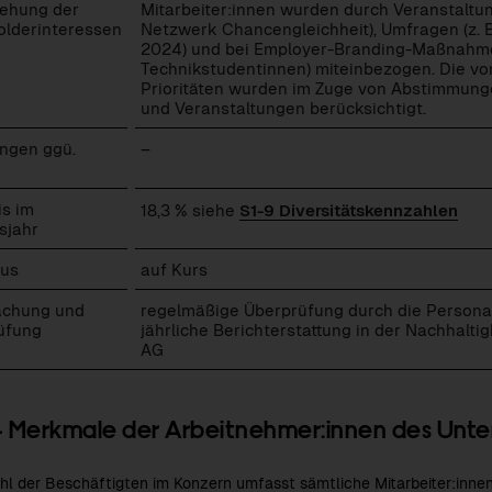
iehung der
Mitarbeiter:innen wurden durch Veranstaltu
olderinteressen
Netzwerk Chancengleichheit), Umfragen (z. 
2024) und bei Employer-Branding-Maßnahme
Technikstudentinnen) miteinbezogen. Die v
Prioritäten wurden im Zuge von Abstimmung
und Veranstaltungen berücksichtigt.
ngen ggü.
–
is im
18,3 % siehe
S1-9 Diversitätskennzahlen
sjahr
tus
auf Kurs
chung und
regelmäßige Überprüfung durch die Perso
üfung
jährliche Berichterstattung in der Nachhalti
AG
– Merkmale der Arbeitnehmer:innen des Unt
hl der Beschäftigten im Konzern umfasst sämtliche Mitarbeiter:inn