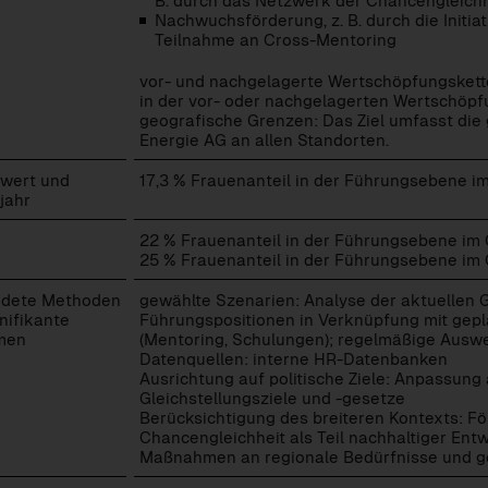
B. durch das Netzwerk der Chancengleichh
Nachwuchsförderung, z. B. durch die Initia
Teilnahme an Cross-Mentoring
vor- und nachgelagerte Wertschöpfungskett
in der vor- oder nachgelagerten Wertschöpf
geografische Grenzen: Das Ziel umfasst die
Energie AG an allen Standorten.
wert und
17,3 % Frauenanteil in der Führungsebene i
jahr
22 % Frauenanteil in der Führungsebene im
25 % Frauenanteil in der Führungsebene im
dete Methoden
gewählte Szenarien: Analyse der aktuellen G
nifikante
Führungspositionen in Verknüpfung mit ge
men
(Mentoring, Schulungen); regelmäßige Auswe
Datenquellen: interne HR-Datenbanken
Ausrichtung auf politische Ziele: Anpassung
Gleichstellungsziele und -gesetze
Berücksichtigung des breiteren Kontexts: F
Chancengleichheit als Teil nachhaltiger Ent
Maßnahmen an regionale Bedürfnisse und g