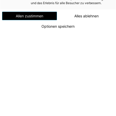
und das Erlebnis für alle Besucher zu verbessern.
Wiederherstellung von resilienten Ökosystemen
(beispielsweise durch entsprechende
Kompensationsmaßnahmen) sind der Energie AG ein wichtiges
Allen zustimmen
Alles ablehnen
Anliegen. Für die Natur wertvolle Lebensräume sind
Optionen speichern
grundlegender Bestandteil der Biodiversität bzw. die
Voraussetzung für Artenvielfalt und genetische Vielfalt. Daher
werden diese Aspekte bereits bei der Projektentwicklung
berücksichtigt: Bei allen Bauprojekten werden die
potenziellen Auswirkungen auf die Biodiversität im Rahmen
der gesetzlich vorgeschriebenen Genehmigungsverfahren
behandelt und gezielt gemanagt. Eine zentrale Rolle spielt
insbesondere bei der Errichtung und Sanierung sowie im
Betrieb von Wasserkraftwerken auch das laufende Monitoring
der Gewässermorphologie, da sich verändernde
morphologische Bedingungen ihrerseits Auswirkungen auf die
Biodiversität haben können.
Selbstverständlich werden auch bei anderen Bauvorhaben
und vor allem im Betrieb bzw. bei der Nutzung der Gebäude
und Anlagen mögliche Einflüsse auf die Biodiversität und die