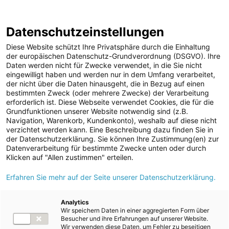
Geschäftsbericht
Berichtsarchiv
2024/25
Datenschutzeinstellungen
Sprungmarken
Springe
Springe
Springe
Wechsele
Suche
Hau
direkt
direkt
direkt
die
en
Diese Website schützt Ihre Privatsphäre durch die Einhaltung
öffnen
öff
zu
zum
zur
Sprache
der europäischen Datenschutz-Grundverordnung (DSGVO). Ihre
Daten werden nicht für Zwecke verwendet, in die Sie nicht
Hauptinhalt
Suche
zu:
Home
Konsolidierter nichtfinanzieller Bericht
eingewilligt haben und werden nur in dem Umfang verarbeitet,
Umweltinformationen
der nicht über die Daten hinausgeht, die in Bezug auf einen
E4 Biologische Vielfalt und Ökosysteme
Strategie
bestimmten Zweck (oder mehrere Zwecke) der Verarbeitung
erforderlich ist. Diese Webseite verwendet Cookies, die für die
Grundfunktionen unserer Website notwendig sind (z.B.
Navigation, Warenkorb, Kundenkonto), weshalb auf diese nicht
Strategie
verzichtet werden kann. Eine Beschreibung dazu finden Sie in
der Datenschutzerklärung. Sie können Ihre Zustimmung(en) zur
Datenverarbeitung für bestimmte Zwecke unten oder durch
Klicken auf "Allen zustimmen" erteilen.
E4-1 – Übergangsplan und Berücksichtigung
Erfahren Sie mehr auf der Seite unserer Datenschutzerklärung.
von biologischer Vielfalt und Ökosystemen in
Strategie und Geschäftsmodell
Analytics
Wir speichern Daten in einer aggregierten Form über
Besucher und ihre Erfahrungen auf unserer Website.
Der Schutz, die Erhaltung und gegebenenfalls auch die
Wir verwenden diese Daten, um Fehler zu beseitigen