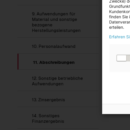
Zwecke) de
Grundfunkt
Kundenkont
9.
Aufwendungen für
finden Sie
Material und sonstige
Datenverar
bezogene
erteilen.
Herstellungsleistungen
Erfahren S
10.
Personalaufwand
11.
Abschreibungen
12.
Sonstige betriebliche
Aufwendungen
13.
Zinsergebnis
14.
Sonstiges
Finanzergebnis