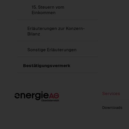
15.
Steuern vom
Einkommen
Anzeigen
Erläuterungen zur Konzern-
des
Bilanz
Untermenüs
von
Erläuterungen
Anzeigen
Sonstige Erläuterungen
zur
des
Konzern-
Untermenüs
Bilanz
von
Bestätigungsvermerk
Sonstige
Erläuterungen
Services
Downloads