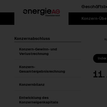
Geschäftsb
Sprungmarken
Springe
Springe
Springe
Konzern-Übe
direkt
direkt
direkt
zu
zum
zur
Hauptinhalt
Suche
Konzernabschluss
Home
K
Konzern-Gewinn- und
Verlustrechnung
Index
Konzern-
11.
Gesamtergebnisrechnung
Konzernbilanz
Entwicklung des
Konzerneigenkapitals