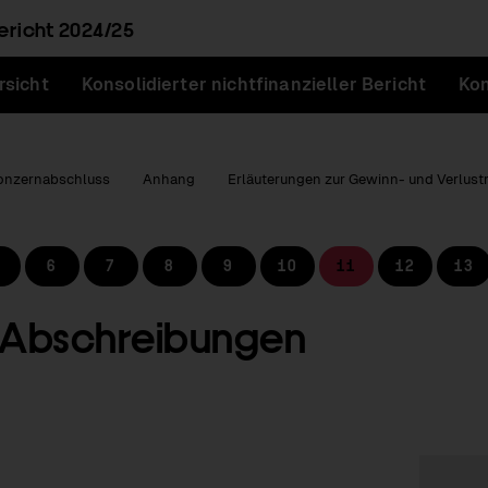
ericht
2024/25
rsicht
Konsolidierter nichtfinanzieller Bericht
Kon
onzernabschluss
Anhang
Erläuterungen zur Gewinn- und Verlus
6
7
8
9
10
11
12
13
 Abschreibungen