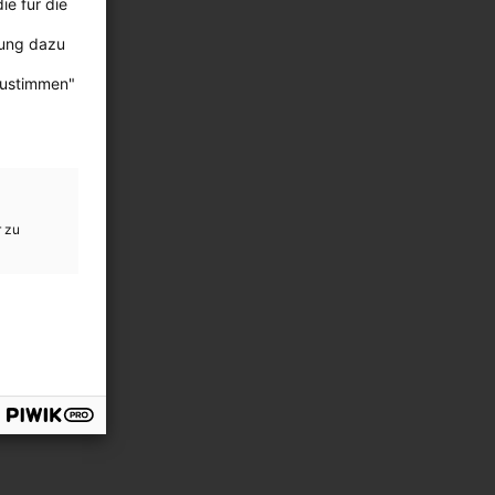
ie für die
bung dazu
zustimmen"
r zu