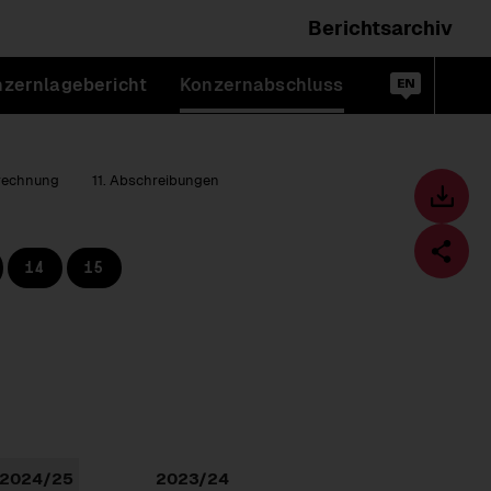
Berichtsarchiv
Wechsele
zernlagebericht
Konzernabschluss
die
Suc
en
öff
Sprache
zu:
trechnung
11. Abschreibungen
Toolbar
Downl
Diese
14
15
Seite
Fa
teilen
Download
2024/25
2023/24