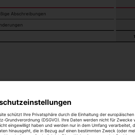
eibungen
ßige Abschreibungen
nderungen
vigation
10.
zur
Personalaufwand
vorherigen
Seite
schutzeinstellungen
ite schützt Ihre Privatsphäre durch die Einhaltung der europäischen
z-Grundverordnung (DSGVO). Ihre Daten werden nicht für Zwecke 
 nicht eingewilligt haben und werden nur in dem Umfang verarbeitet, d
aten hinausgeht, die in Bezug auf einen bestimmten Zweck (oder me