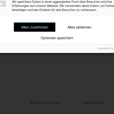
vigation
Wir speichern Daten in einer aggregierten Form über Besucher und ihre
Erfahrungen auf unserer Website. Wir verwenden diese Daten, um Fehle
3.
zur
beseitigen und das Erlebnis für alle Besucher zu verbessern.
Konsolidierungskreis
vorherigen
Seite
Allen zustimmen
Alles ablehnen
Optionen speichern
Powered by
Beliebte Themen
Weiterlesen