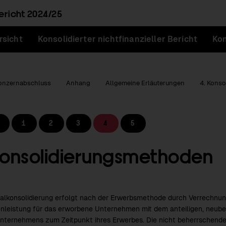
ericht
2024/25
rsicht
Konsolidierter nichtfinanzieller Bericht
Kon
onzernabschluss
Anhang
Allgemeine Erläuterungen
4. Konso
1
2
3
4
5
Konsolidierungs­methoden
talkonsolidierung erfolgt nach der Erwerbsmethode durch Verrechnu
nleistung für das erworbene Unternehmen mit dem anteiligen, neube
nternehmens zum Zeitpunkt ihres Erwerbes. Die nicht beherrschend