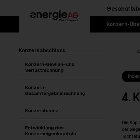
Geschäftsb
Sprungmarken
Springe
Springe
Springe
Konzern-Übe
direkt
direkt
direkt
zu
zum
zur
Hauptinhalt
Suche
Konzernabschluss
Home
K
Konzern-Gewinn- und
Verlustrechnung
Index
Konzern-
4. 
Gesamtergebnisrechnung
Konzernbilanz
Die Kapi
Entwicklung des
der Gege
Konzerneigenkapitals
Tochteru