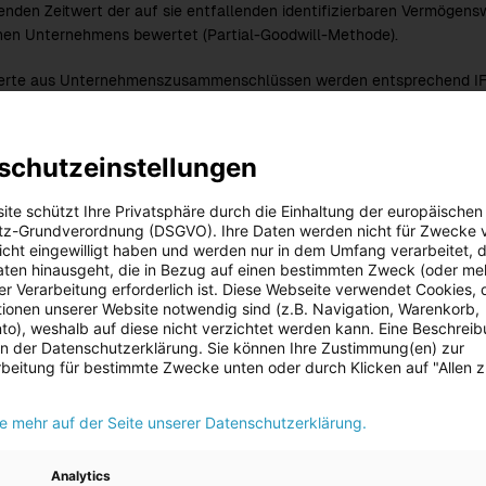
enden Zeitwert der auf sie entfallenden identifizierbaren Vermögen
en Unternehmens bewertet (Partial-Goodwill-Methode).
erte aus Unternehmenszusammenschlüssen werden entsprechend IFR
rte basieren im Wesentlichen auf künftigen Ertragserwartungen sow
igkeit wird mindestens einmal jährlich nach IAS 36 getestet. Passiv
erden sofort erfolgswirksam erfasst.
schutzeinstellungen
hlüsse der in den Konzernabschluss vollkonsolidiert bzw. anteilsm
ite schützt Ihre Privatsphäre durch die Einhaltung der europäischen
ach einheitlichen Bilanzierungs- und Bewertungsgrundsätzen aufgest
z-Grundverordnung (DSGVO). Ihre Daten werden nicht für Zwecke 
olidiert einbezogenen Unternehmen, der gemeinschaftlichen Tätigkeit
 nicht eingewilligt haben und werden nur in dem Umfang verarbeitet, d
aten hinausgeht, die in Bezug auf einen bestimmten Zweck (oder me
haftsunternehmen sowie der nach der Equity-Methode bilanzierten
r Verarbeitung erforderlich ist. Diese Webseite verwendet Cookies, d
ernabschlusses aufgestellt bzw. werden Zwischenabschlüsse erstell
ionen unserer Website notwendig sind (z.B. Navigation, Warenkorb,
o), weshalb auf diese nicht verzichtet werden kann. Eine Beschrei
nterne Forderungen und Verbindlichkeiten, Aufwendungen und Erträ
 in der Datenschutzerklärung. Sie können Ihre Zustimmung(en) zur
iminiert.
beitung für bestimmte Zwecke unten oder durch Klicken auf "Allen 
ie mehr auf der Seite unserer Datenschutzerklärung.
Analytics