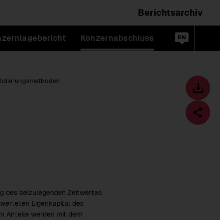
Berichtsarchiv
Wechsele
zernlagebericht
Konzernabschluss
die
Suc
en
öff
Sprache
zu:
lidierungs­methoden
Toolbar
Downl
Diese
Seite
Fa
teilen
ng des beizulegenden Zeitwertes
werteten Eigenkapital des
en Anteile werden mit dem