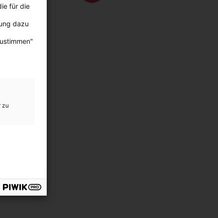
in
ie für die
nächsten
der
Seite
Unternehmensleitung
bung dazu
zustimmen"
r zu