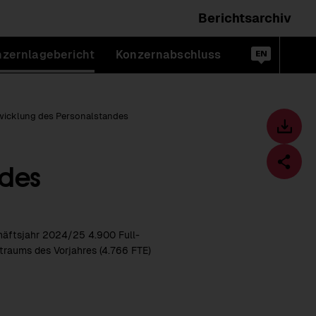
Berichtsarchiv
Wechsele
zernlagebericht
Konzernabschluss
die
Suc
en
öff
Sprache
zu:
wicklung des Personalstandes
Toolbar
Downl
ndes
Diese
Seite
Fa
teilen
chäftsjahr 2024/25 4.900 Full-
itraums des Vorjahres (4.766 FTE)
Download