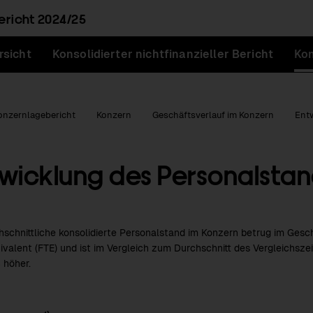
ericht
2024/25
rsicht
Konsolidierter nichtfinanzieller Bericht
Kon
onzernlagebericht
Konzern
Geschäftsverlauf im Konzern
Ent
wicklung des Personalsta
n
hschnittliche konsolidierte Personalstand im Konzern betrug im Ges
ivalent (FTE) und ist im Vergleich zum Durchschnitt des Vergleichsze
 höher.