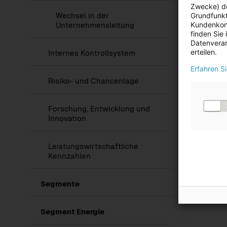
Zwecke) de
Grundfunkt
Wechsel in der
Kundenkont
Unternehmensleitung
finden Sie
Datenverar
erteilen.
Internes Kontrollsystem
Erfahren S
Risiko- und Chancenlage
Forschung, Entwicklung und
Innovation
Leistungswirtschaftliche
Kennzahlen
Segmente
Segment Energie