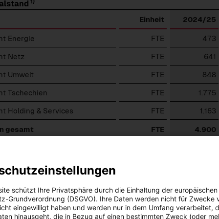
1)
alstand
Einheit
2024/25
t Energie
FTE
473
t Netz
FTE
641
t Umwelt
FTE
848
t Tschechien
FTE
1.775
t Holding & Services
FTE
1.163
n gesamt
FTE
4.900
chschnitt der voll- und quotenkonsolidierten Gesellschaften
schutzeinstellungen
ite schützt Ihre Privatsphäre durch die Einhaltung der europäischen
z-Grundverordnung (DSGVO). Ihre Daten werden nicht für Zwecke 
vigation
 nicht eingewilligt haben und werden nur in dem Umfang verarbeitet, d
Gesellschaftsrechtliche
zur
aten hinausgeht, die in Bezug auf einen bestimmten Zweck (oder me