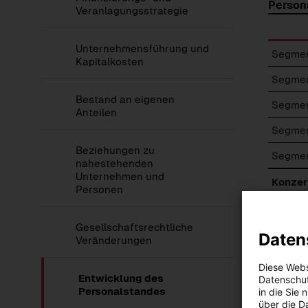
Person
Veranlagungsstrategie
Unternehmensführung und
Segmen
Kapitalkosten
Segmen
Bestand an eigenen
Segmen
Anteilen
Segmen
Beziehungen zu
Segmen
nahestehenden
Unternehmen und
Konzer
Personen
1)
Jahresdur
Gesellschaftsrechtliche
Daten
Veränderungen
Diese Webs
Entwicklung des
Datenschut
Seitenna
Personalstandes
in die Sie
über die D