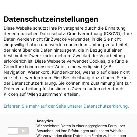
Geschäftsbericht
Berichtsarchiv
2024/25
Datenschutzeinstellungen
Sprungmarken
Springe
Springe
Springe
Wechsele
Suche
Hau
direkt
direkt
direkt
die
en
Diese Website schützt Ihre Privatsphäre durch die Einhaltung
öffnen
öff
zu
zum
zur
Sprache
der europäischen Datenschutz-Grundverordnung (DSGVO). Ihre
Daten werden nicht für Zwecke verwendet, in die Sie nicht
Hauptinhalt
Suche
zu:
Home
Konzernabschluss
Anhang
eingewilligt haben und werden nur in dem Umfang verarbeitet,
Erläuterungen zur Konzern-Bilanz
der nicht über die Daten hinausgeht, die in Bezug auf einen
26. Baukostenzuschüsse
bestimmten Zweck (oder mehrere Zwecke) der Verarbeitung
erforderlich ist. Diese Webseite verwendet Cookies, die für die
Grundfunktionen unserer Website notwendig sind (z.B.
Navigation, Warenkorb, Kundenkonto), weshalb auf diese nicht
verzichtet werden kann. Eine Beschreibung dazu finden Sie in
Index
der Datenschutzerklärung. Sie können Ihre Zustimmung(en) zur
Datenverarbeitung für bestimmte Zwecke unten oder durch
16
17
18
19
20
21
22
Klicken auf "Allen zustimmen" erteilen.
23
24
25
26
27
28
29
Erfahren Sie mehr auf der Seite unserer Datenschutzerklärung.
30
Analytics
Wir speichern Daten in einer aggregierten Form über
Besucher und ihre Erfahrungen auf unserer Website.
26. Baukosten­zuschüsse
Wir verwenden diese Daten, um Fehler zu beseitigen