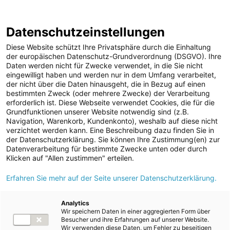
Geschäftsbericht
Berichtsarchiv
2024/25
Datenschutzeinstellungen
Sprungmarken
Springe
Springe
Springe
Wechsele
Suche
Hau
direkt
direkt
direkt
die
en
Diese Website schützt Ihre Privatsphäre durch die Einhaltung
öffnen
öff
zu
zum
zur
Sprache
der europäischen Datenschutz-Grundverordnung (DSGVO). Ihre
Daten werden nicht für Zwecke verwendet, in die Sie nicht
Hauptinhalt
Suche
zu:
Home
Konzernabschluss
Anhang
eingewilligt haben und werden nur in dem Umfang verarbeitet,
Sonstige Erläuterungen
der nicht über die Daten hinausgeht, die in Bezug auf einen
bestimmten Zweck (oder mehrere Zwecke) der Verarbeitung
erforderlich ist. Diese Webseite verwendet Cookies, die für die
Grundfunktionen unserer Website notwendig sind (z.B.
Sonstige Erläuterungen
Navigation, Warenkorb, Kundenkonto), weshalb auf diese nicht
verzichtet werden kann. Eine Beschreibung dazu finden Sie in
der Datenschutzerklärung. Sie können Ihre Zustimmung(en) zur
Datenverarbeitung für bestimmte Zwecke unten oder durch
Klicken auf "Allen zustimmen" erteilen.
Index
Erfahren Sie mehr auf der Seite unserer Datenschutzerklärung.
31
32
33
34
35
36
Analytics
Wir speichern Daten in einer aggregierten Form über
Besucher und ihre Erfahrungen auf unserer Website.
Wir verwenden diese Daten, um Fehler zu beseitigen