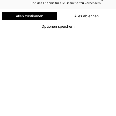
und das Erlebnis für alle Besucher zu verbessern.
Risiken und Chancen frühzeitig erfasst und aktiv steuert. Chancen
und Risiken sind Ereignisse außerhalb der „normalen“
Allen zustimmen
Alles ablehnen
Geschäftstätigkeit mit potenziellen positiven/negativen
Auswirkungen. Details zum konzernweiten Risikomanagement
Optionen speichern
sowie die Beschreibung der Chancen und Risiken, mit denen die
Energie AG konfrontiert ist, siehe
Konzernlagebericht
und
Anhang zum Konzernabschluss, Chancen- und
Risikomanagement
.
In einem interaktiven Prozess wurden auf Basis internationaler
Standards mit den relevanten Geschäftsbereichen die
wesentlichen Auswirkungen
, die durch die Aktivitäten der
Energie AG Einfluss auf die Belange gemäß NaDiVeG haben
könnten, evaluiert. Die dabei identifizierten Chancen und Risiken
wurden mit einem konzernweit einheitlichen Bewertungsschema
qualitativ bewertet. Dabei erfolgte eine Nettodarstellung der
Chancen und Risiken und es wurden entsprechende Maßnahmen