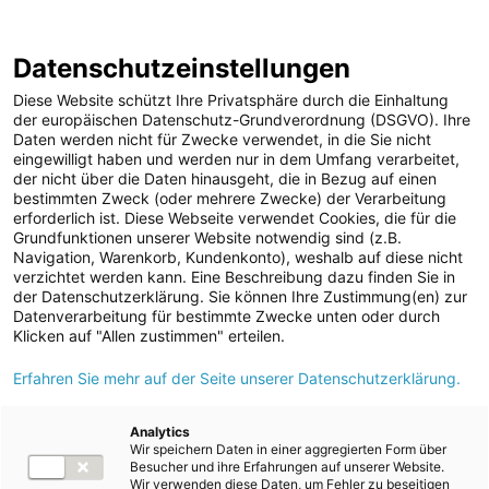
Geschäftsbericht 2022/2023
Berichtsarchiv
Datenschutzeinstellungen
Diese Website schützt Ihre Privatsphäre durch die Einhaltung
der europäischen Datenschutz-Grundverordnung (DSGVO). Ihre
Daten werden nicht für Zwecke verwendet, in die Sie nicht
eingewilligt haben und werden nur in dem Umfang verarbeitet,
der nicht über die Daten hinausgeht, die in Bezug auf einen
Nachhaltigkeits­chancen- und
bestimmten Zweck (oder mehrere Zwecke) der Verarbeitung
erforderlich ist. Diese Webseite verwendet Cookies, die für die
Risiko­management
Grundfunktionen unserer Website notwendig sind (z.B.
Navigation, Warenkorb, Kundenkonto), weshalb auf diese nicht
verzichtet werden kann. Eine Beschreibung dazu finden Sie in
der Datenschutzerklärung. Sie können Ihre Zustimmung(en) zur
Datenverarbeitung für bestimmte Zwecke unten oder durch
Klicken auf "Allen zustimmen" erteilen.
GRI
2-23, 2-25
Erfahren Sie mehr auf der Seite unserer Datenschutzerklärung.
Aufgrund des hohen Stellenwerts von Nachhaltigkeitsthemen für
das unternehmerische Handeln fließen
Analytics
ESG-Aspekte
verstärkt in
Wir speichern Daten in einer aggregierten Form über
die Risikosteuerung ein. Diese Aufgabe übernimmt das
Besucher und ihre Erfahrungen auf unserer Website.
Wir verwenden diese Daten, um Fehler zu beseitigen
konzernweite Risikomanagementsystem
, das potenzielle